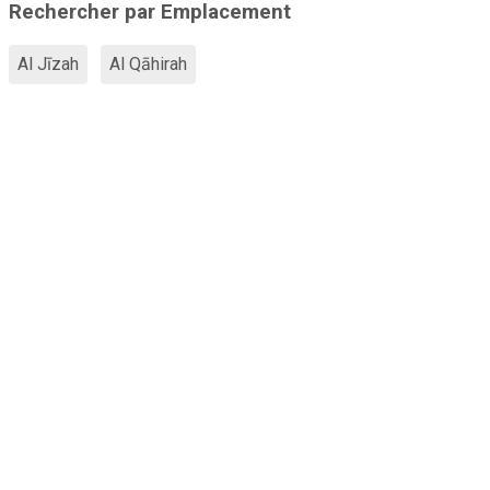
Rechercher par Emplacement
Al Jīzah
Al Qāhirah