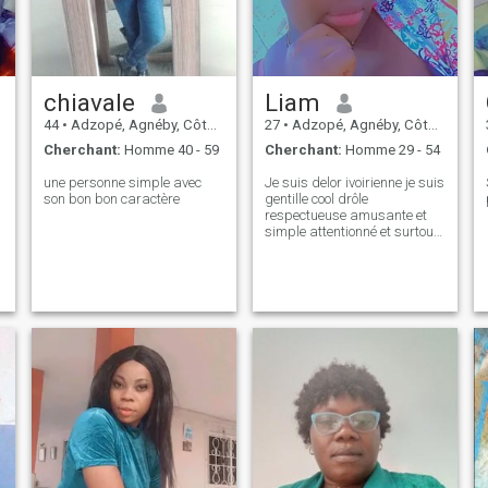
chiavale
Liam
44
•
Adzopé, Agnéby, Côte d'ivoire
27
•
Adzopé, Agnéby, Côte d'ivoire
Cherchant:
Homme 40 - 59
Cherchant:
Homme 29 - 54
une personne simple avec
Je suis delor ivoirienne je suis
son bon bon caractère
gentille cool drôle
respectueuse amusante et
simple attentionné et surtout
un peu folle folle