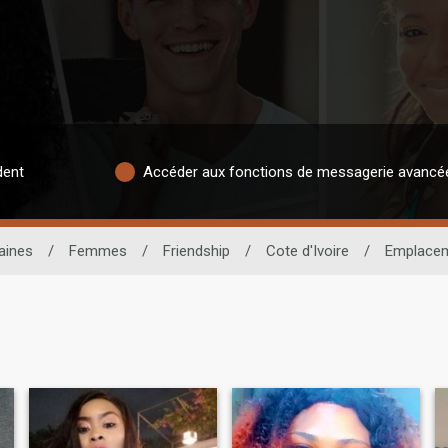
dent
Accéder aux fonctions de messagerie avancé
aines
/
Femmes
/
Friendship
/
Cote d'Ivoire
/
Emplace