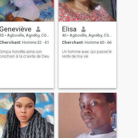
Geneviève
Elisa
33
•
Agboville, Agnéby, Côte d'ivoire
40
•
Agboville, Agnéby, Côte d'ivoire
Cherchant:
Homme 32 - 61
Cherchant:
Homme 60 - 66
Simpa honnête aime son
Un homme avec qui passe le
prochain à la crainte de Dieu
reste de ma vie