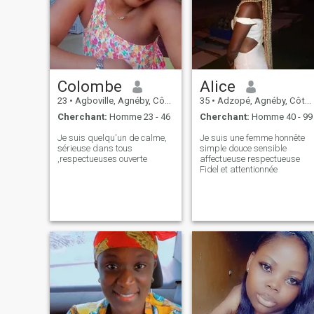
Colombe
Alice
23
•
Agboville, Agnéby, Côte d'ivoire
35
•
Adzopé, Agnéby, Côte d'ivoire
Cherchant:
Homme 23 - 46
Cherchant:
Homme 40 - 99
Je suis quelqu'un de calme,
Je suis une femme honnête
sérieuse dans tous
simple douce sensible
,respectueuses ouverte
affectueuse respectueuse
Fidel et attentionnée