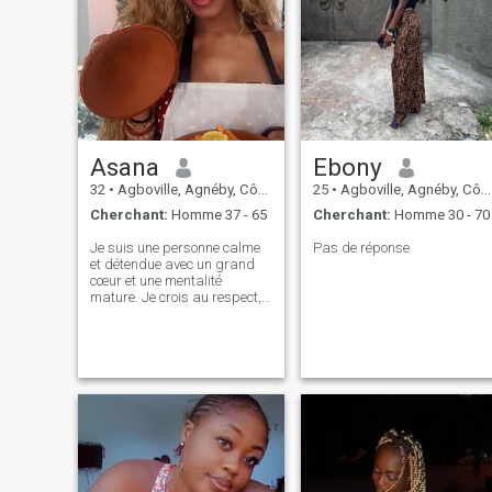
Asana
Ebony
32
•
Agboville, Agnéby, Côte d'ivoire
25
•
Agboville, Agnéby, Côte d'ivoire
Cherchant:
Homme 37 - 65
Cherchant:
Homme 30 - 70
Je suis une personne calme
Pas de réponse
et détendue avec un grand
cœur et une mentalité
mature. Je crois au respect,
à l'honnêteté et à traiter les
gens avec gentillesse. Je
n'aime pas le drame.
J'apprécie la paix, la
compréhension et une
communication claire. Je suis
le genre de personne qui
écoute, soutient, et se tient
aux côtés de la personne qui
compte pour moi.