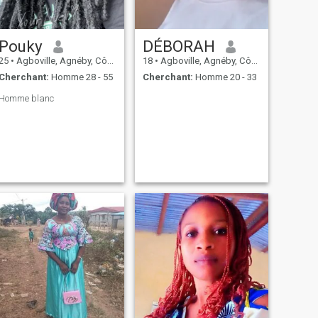
Pouky
DÉBORAH
25
•
Agboville, Agnéby, Côte d'ivoire
18
•
Agboville, Agnéby, Côte d'ivoire
Cherchant:
Homme 28 - 55
Cherchant:
Homme 20 - 33
Homme blanc