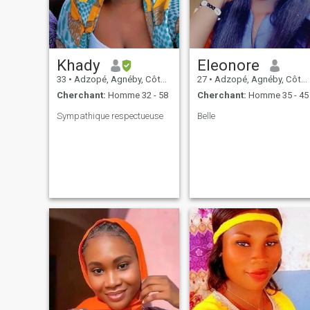
Khady
Eleonore
33
•
Adzopé, Agnéby, Côte d'ivoire
27
•
Adzopé, Agnéby, Côte d'ivoire
Cherchant:
Homme 32 - 58
Cherchant:
Homme 35 - 45
Sympathique respectueuse
Belle