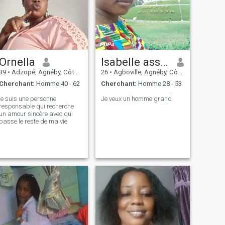
Ornella
Isabelle assongo
39
•
Adzopé, Agnéby, Côte d'ivoire
26
•
Agboville, Agnéby, Côte d'ivoire
Cherchant:
Homme 40 - 62
Cherchant:
Homme 28 - 53
je suis une personne
Je veux un homme grand
responsable qui recherche
un amour sincère avec qui
passe le reste de ma vie