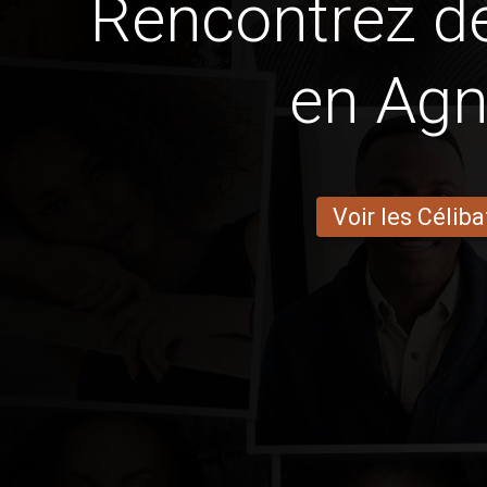
Rencontrez 
en Ag
Voir les Céliba