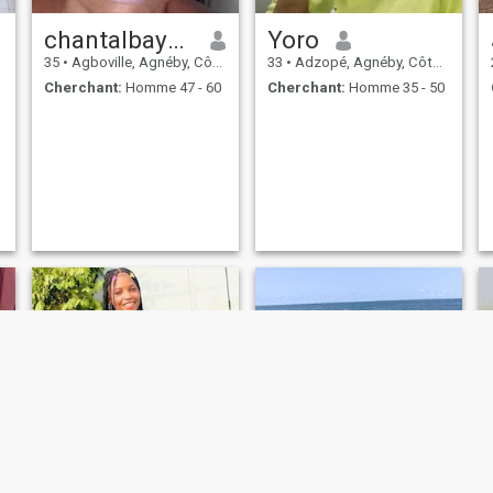
chantalbayoro
Yoro
35
•
Agboville, Agnéby, Côte d'ivoire
33
•
Adzopé, Agnéby, Côte d'ivoire
Cherchant:
Homme 47 - 60
Cherchant:
Homme 35 - 50