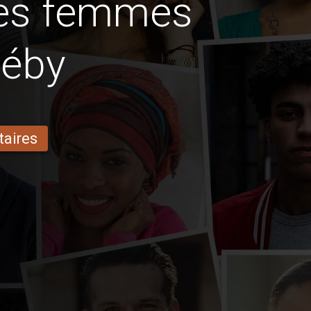
des femmes
néby
taires