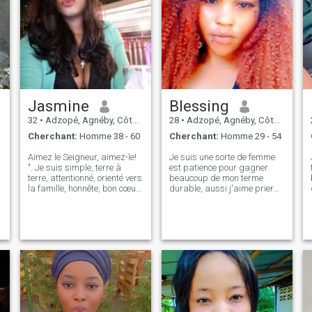
Jasmine
Blessing
32
•
Adzopé, Agnéby, Côte d'ivoire
28
•
Adzopé, Agnéby, Côte d'ivoire
Cherchant:
Homme 38 - 60
Cherchant:
Homme 29 - 54
Aimez le Seigneur, aimez-le!
Je suis une sorte de femme
". Je suis simple, terre à
est patience pour gagner
terre, attentionné, orienté vers
beaucoup de mon terme
la famille, honnête, bon cœur,
durable, aussi j'aime prier
aime la communication très
pour être en vie jusqu'à
importante, patient, aime
aujourd'hui
voyager. Je sais ce que je
veux et je suis prête à
m'installer avec mon âme
sœur. Pas de perte de
temps, s'il vous plaît.