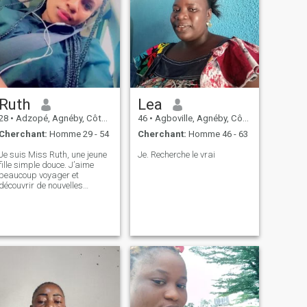
Ruth
Lea
28
•
Adzopé, Agnéby, Côte d'ivoire
46
•
Agboville, Agnéby, Côte d'ivoire
Cherchant:
Homme 29 - 54
Cherchant:
Homme 46 - 63
Je suis Miss Ruth, une jeune
Je. Recherche le vrai
fille simple douce. J’aime
beaucoup voyager et
découvrir de nouvelles
choses.