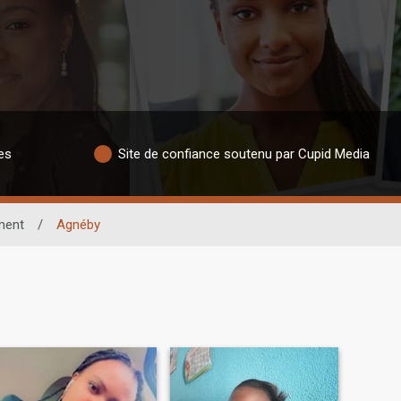
es
Site de confiance soutenu par Cupid Media
ment
/
Agnéby