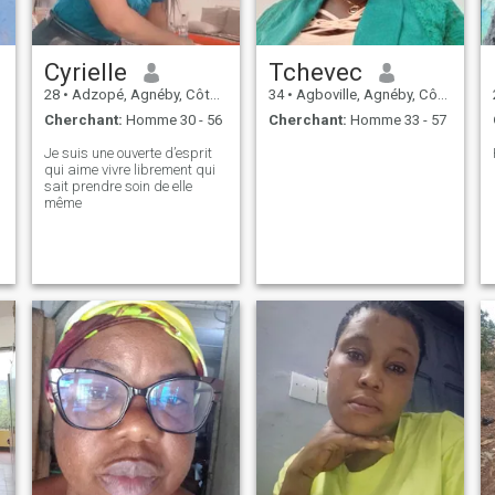
Cyrielle
Tchevec
28
•
Adzopé, Agnéby, Côte d'ivoire
34
•
Agboville, Agnéby, Côte d'ivoire
Cherchant:
Homme 30 - 56
Cherchant:
Homme 33 - 57
Je suis une ouverte d’esprit
qui aime vivre librement qui
sait prendre soin de elle
même