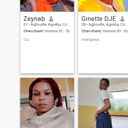
Zeynab
Ginette DJE
27
•
Agboville, Agnéby, Côte d'ivoire
28
•
Agboville, Agnéby, Côte d'ivoire
Cherchant:
Homme 32 - 76
Cherchant:
Homme 30 - 55
Oui
Intelligence