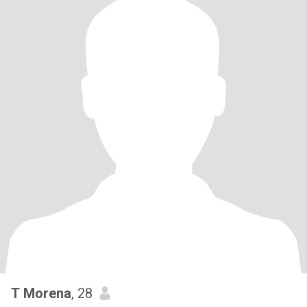
T Morena
, 28