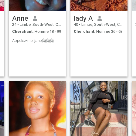
Anne
lady A
24
•
Limbe, South-West, Cameroun
40
•
Limbe, South-West, Cameroun
Cherchant:
Homme 18 - 99
Cherchant:
Homme 36 - 63
Appelez-moi jane🤗🤗🤗