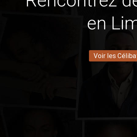
Rencontrez 
en Li
Voir les Céliba