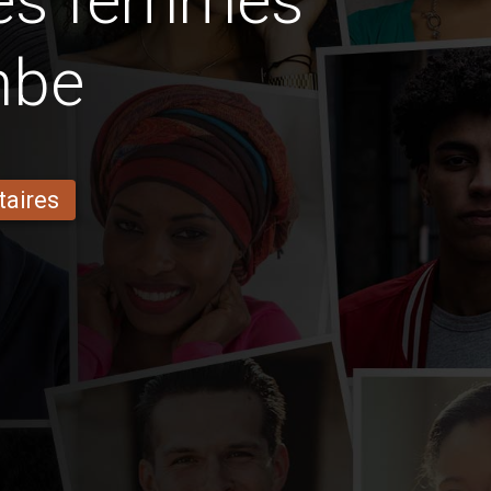
des femmes
mbe
taires