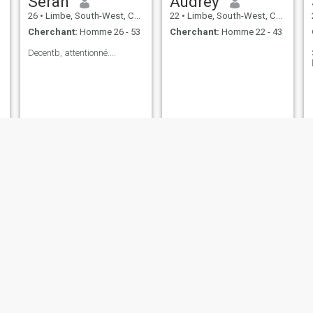
Serah
Audrey
26
•
Limbe, South-West, Cameroun
22
•
Limbe, South-West, Cameroun
Cherchant:
Homme 26 - 53
Cherchant:
Homme 22 - 43
Decentb, attentionné....
Beatrice
Marie
22
•
Limbe, South-West, Cameroun
26
•
Limbe, South-West, Cameroun