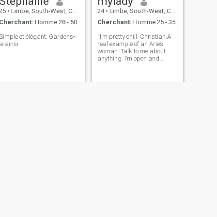
Stephanie
mylady
25
•
Limbe, South-West, Cameroun
24
•
Limbe, South-West, Cameroun
Cherchant:
Homme 28 - 50
Cherchant:
Homme 25 - 35
Simple et élégant. Gardons-
“I’m pretty chill. Christian.A
le ainsi
real example of an Aries
woman. Talk to me about
anything. I’m open and
honest about everything.
Nothing but love.”
SUIVANT
calistah
25
•
Limbe, South-West, Cameroun