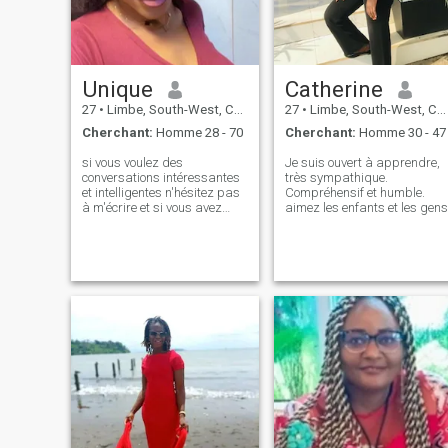
pour arrêter par pour dire
bonjour. Soyez assuré que je
serai honoré de répondre.😘
😘😘
Unique
Catherine
27
•
Limbe, South-West, Cameroun
27
•
Limbe, South-West, Cameroun
Cherchant:
Homme 28 - 70
Cherchant:
Homme 30 - 47
si vous voulez des
Je suis ouvert à apprendre,
conversations intéressantes
très sympathique.
et intelligentes n'hésitez pas
Compréhensif et humble.
à m'écrire et si vous avez
aimez les enfants et les gens
besoin de bonne compagnie
ou de votre aller à la
personne pour parler à est ici