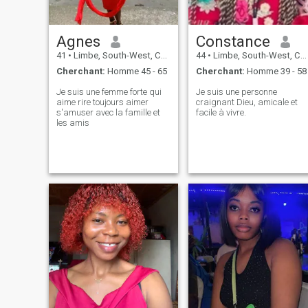
Agnes
Constance
41
•
Limbe, South-West, Cameroun
44
•
Limbe, South-West, Cameroun
Cherchant:
Homme 45 - 65
Cherchant:
Homme 39 - 58
Je suis une femme forte qui
Je suis une personne
aime rire toujours aimer
craignant Dieu, amicale et
s'amuser avec la famille et
facile à vivre.
les amis