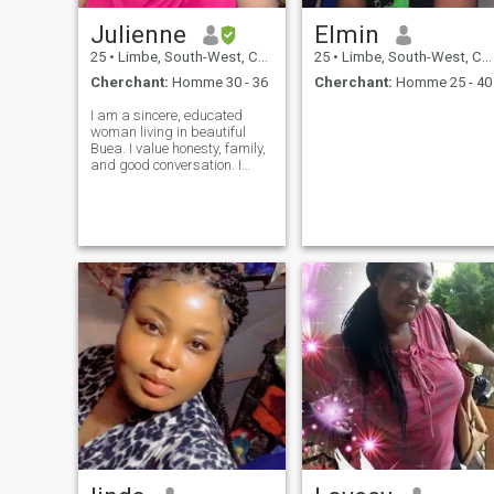
Julienne
Elmin
25
•
Limbe, South-West, Cameroun
25
•
Limbe, South-West, Cameroun
Cherchant:
Homme 30 - 36
Cherchant:
Homme 25 - 40
I am a sincere, educated
woman living in beautiful
Buea. I value honesty, family,
and good conversation. I
enjoy exploring nature and
learning about new cultures.
I am here to find a genuine,
kind-hearted man to build a
serious, long-term relationshi