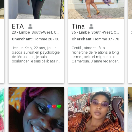
ETA
Tina
23
•
Limbe, South-West, Cameroun
36
•
Limbe, South-West, Cameroun
Cherchant:
Homme 28 - 50
Cherchant:
Homme 37 - 70
Je suis Kelly, 22 ans, j’ai un
Gentil , aimant , à la
baccalauréat en psychologie
recherche de relations à long
de l’éducation, je suis
terme , belle et mignonne du
boulanger, je suis célibataire
Cameroun. J'aime regarder
et je n’ai pas d’enfant
des films et orienté famille.