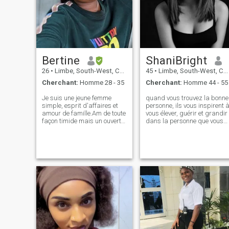
Bertine
ShaniBright
26
•
Limbe, South-West, Cameroun
45
•
Limbe, South-West, Cameroun
Cherchant:
Homme 28 - 35
Cherchant:
Homme 44 - 55
Je suis une jeune femme
quand vous trouvez la bonne
simple, esprit d'affaires et
personne, ils vous inspirent 
amour de famille.Am de toute
vous élever, guérir et grandir
façon timide mais un ouvert,
dans la personne que vous
un bon auditeur, juste pour
êtes censé être. il ne s'agit
mentionner quelques-uns. Je
pas seulement de relation
ne peux pas vraiment dire
mais de partenariat en
tout ici parce que je pense
devenant votre meilleur soi
que ce n'est pas assez
que vous aimez tous les
approprié. Mais si u se
deux. Je suis tout au sujet de
soucie de savoir plus,
la communication, l'honnêtet
n'hésitez pas à laisser
amitié et respectueux.je suis
tomber un message.
aussi aimant et romantique.
Je suis réel et aussi loyal. Je
vais vivre le reste pour vous
demander cos je suis juste
un jet de pierre loin de
you.you sont les bienvenus