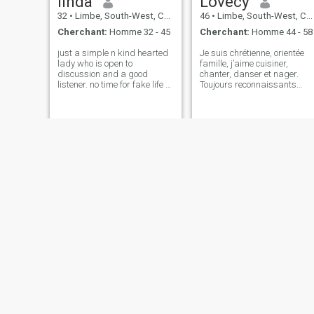
linda
Lovecy
32
•
Limbe, South-West, Cameroun
46
•
Limbe, South-West, Cameroun
Cherchant:
Homme 32 - 45
Cherchant:
Homme 44 - 58
just a simple n kind hearted
Je suis chrétienne, orientée
lady who is open to
famille, j’aime cuisiner,
discussion and a good
chanter, danser et nager.
listener. no time for fake life /
Toujours reconnaissants
people.
pour les bonnes choses de la
vie
Lydia
Baby
29
•
Limbe, South-West, Cameroun
26
•
Limbe, South-West, Cameroun