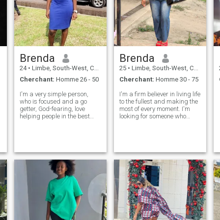
Brenda
Brenda
24
•
Limbe, South-West, Cameroun
25
•
Limbe, South-West, Cameroun
Cherchant:
Homme 26 - 50
Cherchant:
Homme 30 - 75
I'm a very simple person,
I'm a firm believer in living life
à
who is focused and a go
to the fullest and making the
getter, God-fearing, love
most of every moment. I'm
helping people in the best
looking for someone who
possible way I can,
shares my enthusiasm for
affectionate, romantic, caring
life, values honesty and
and supportive, family
communication, and isn't
oriented, love travelling,
afraid to be their authentic
learning new dishes. Seeking
self. If you're up for an adve
a God-fearing, h
é