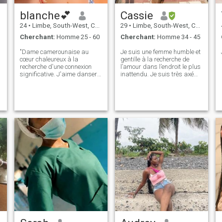
blanche💕
Cassie
24
•
Limbe, South-West, Cameroun
29
•
Limbe, South-West, Cameroun
Cherchant:
Homme 25 - 60
Cherchant:
Homme 34 - 45
"Dame camerounaise au
Je suis une femme humble et
cœur chaleureux à la
gentille à la recherche de
recherche d'une connexion
l’amour dans l’endroit le plus
significative. J'aime danser
inattendu. Je suis très axé
sur les Afrobeats, explorer de
sur la famille et j’ai hâte de
nouvelles destinations et
fonder une famille
préparer de délicieux repas
dans la cuisine. Je cherche
une relation sérieuse avec
quelqu'un qui apprécie le
respect, l'honnêteté et la
compassion. Mon partenaire
idéal est un gentilhomme qui
partage ma passion pour la
vie et la construction d'une
famille aimante. Rejoignons-
nous et voyons où nous mène
notre voyage!