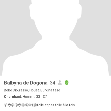
Balbyna de Dogona
, 34
Bobo Dioulasso, Houet, Burkina faso
Cherchant:
Homme 33 - 37
🤣😎😜🤧😍🤨🤦🙈💃🤗folle et pas folle à la fois