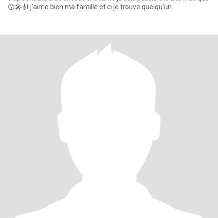
😙🎤🎻 j'aime bien ma famille et ci je trouve quelqu'un