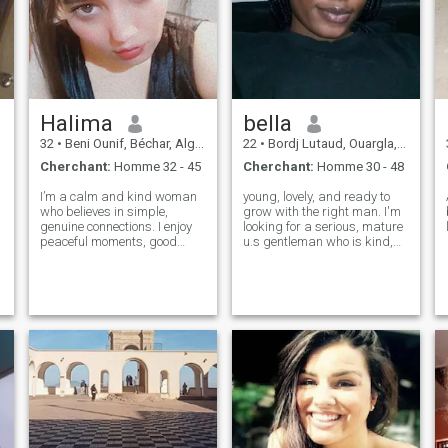
serais très dur de trouver ce
genre d'homme sur le net,
mais saches que je suis une
femme courageuse et
j'espère bien le trouver un
jour cet homme que j'ai tant
attendu, voilà ma recherche
sur le net.
Halima
bella
32
•
Beni Ounif, Béchar, Algérie
22
•
Bordj Lutaud, Ouargla, Algérie
Cherchant:
Homme 32 - 45
Cherchant:
Homme 30 - 48
I’m a calm and kind woman
young, lovely, and ready to
who believes in simple,
grow with the right man. I'm
genuine connections. I enjoy
looking for a serious, mature
peaceful moments, good
u.s gentleman who is kind,
conversations, and people
loyal, and know how to treat
who know how to be real. I’m
a woman right. let build
not into games — just looking
something real
for something honest and
natural.