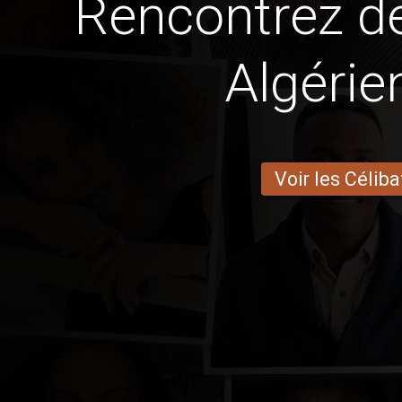
Rencontrez 
Algérie
Voir les Céliba