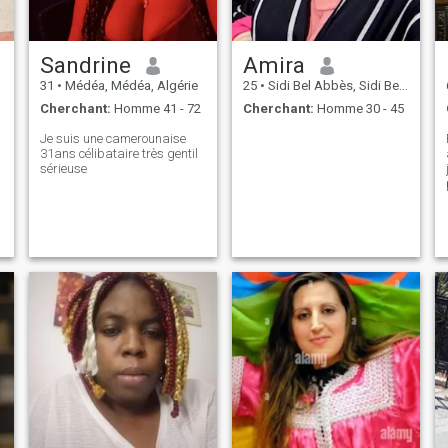
Sandrine
Amira
31
•
Médéa, Médéa, Algérie
25
•
Sidi Bel Abbès, Sidi Bel Abbès, Algérie
Cherchant:
Homme 41 - 72
Cherchant:
Homme 30 - 45
Je suis une camerounaise
31ans célibataire très gentil
sérieuse