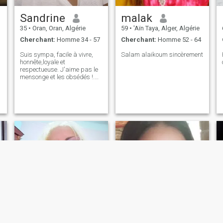
Sandrine
malak
35
•
Oran, Oran, Algérie
59
•
'Aïn Taya, Alger, Algérie
Cherchant:
Homme 34 - 57
Cherchant:
Homme 52 - 64
Suis sympa, facile à vivre,
Salam alaikoum sincèrement
honnête,loyale et
respectueuse. J'aime pas le
mensonge et les obsédés !.
Merci de me comprendre.je
veux du sérieux. Bonne
chance à nous.
NOUVEAU