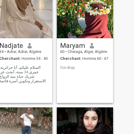
Nadjate
Maryam
34
•
Adrar, Adrar, Algérie
60
•
Cheraga, Alger, Algérie
Cherchant:
Homme 34 - 40
Cherchant:
Homme 60 - 67
السلام عليكم، أنا جزائرية،
Oui okay
عمري 34 سنة، أبحث عن
شريك حياة بنية الزواج
والاستقرار وتكوين أسرة قائمة
على المودة والاحترام. أق
الصدق، وحسن الخلق، وتحمل
المسؤولية، والحوار الهادئ.
أحب البساطة وأؤمن أن نجاح
الحياة الزوجية يقوم على
التفاهم والثقة والتع