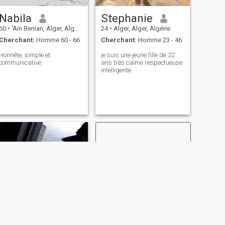
Nabila
Stephanie
60
•
'Aïn Benian, Alger, Algérie
24
•
Alger, Alger, Algérie
Cherchant:
Homme 60 - 66
Cherchant:
Homme 23 - 46
Honnête, simple et
je suis une jeune fille de 22
communicative
ans très calme respectueuse
intelligente
SUIVANT