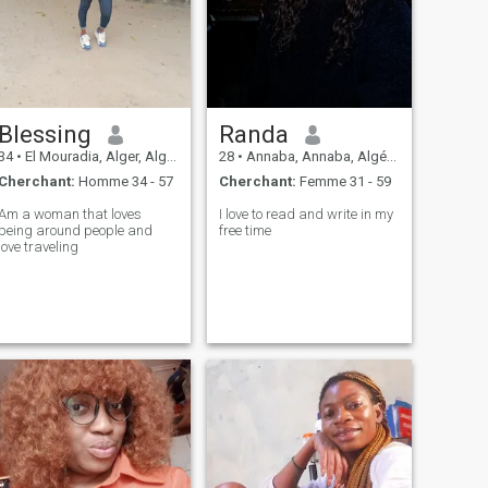
Blessing
Randa
34
•
El Mouradia, Alger, Algérie
28
•
Annaba, Annaba, Algérie
Cherchant:
Homme 34 - 57
Cherchant:
Femme 31 - 59
Am a woman that loves
I love to read and write in my
being around people and
free time
love traveling