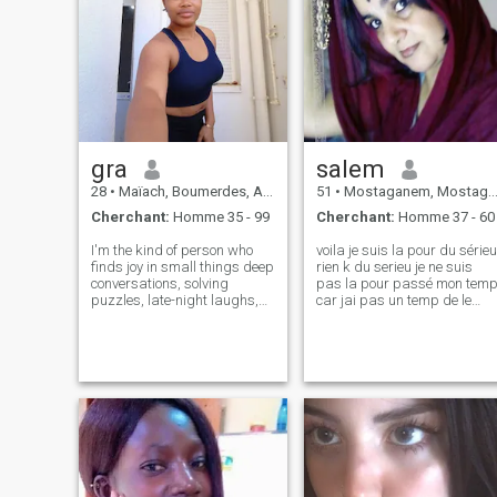
gra
salem
28
•
Maïach, Boumerdes, Algérie
51
•
Mostaganem, Mostaganem, Algérie
Cherchant:
Homme 35 - 99
Cherchant:
Homme 37 - 60
I'm the kind of person who
voila je suis la pour du sérieu
finds joy in small things deep
rien k du serieu je ne suis
conversations, solving
pas la pour passé mon tem
puzzles, late-night laughs,
car jai pas un temp de le
and learning something new
perde devant mon écran alor
every day. I'm thoughtful,
a ki veu perde sont temp
curious, and a great listener.
devant sont écran ben c est
I love a good food and wine, a
sûr k ca serra pas avc moi
clever documentary, or ju
merci de me comprende et b 
chance a tous