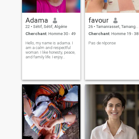
Adama
favour
22
•
Sétif, Sétif, Algérie
26
•
Tamanrasset, Tamanghasset, Algérie
Cherchant:
Homme 30 - 49
Cherchant:
Homme 19 - 38
Hello, my name is adama. I
Pas de réponse
am a calm and respectful
woman. I like honesty, peace,
and family life. I enjoy
working, learning new
things, and meeting good
people. I am looking for a
serious man who is kind,
loyal, and ready for a long-
term relationshi