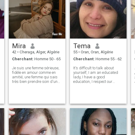
Mira
Tema
42
•
Cheraga, Alger, Algérie
55
•
Oran, Oran, Algérie
Cherchant:
Homme 50 - 65
Cherchant:
Homme 55 - 62
Je suis une femme sérieuse,
It's difficult to talk about
fidèle en amour comme en
yourself, I am an educated
p
amitié, une femme qui sais
lady, I have a good
très bien prendre soin d'un
education, I respect our
homme, une femme qui a le
values, without any hassle, I
در
coeur et la beauté intérieur, je
think I would make a good
suis à la recherche de l'âme
partner, I just have to find my
soeur, relation sérieuse et
rare pearl . please, under 56
.
durable sans prise de tête
years old, I won't answer, ,
avec mon partenaire idéal,
especially those in teir
un homme qui saura
twenties, Chokran...thanks
comment prendre soin de
moi, un homme qui saurait
me respecter, être fidèle et
sincère à moi. Je sais que sa