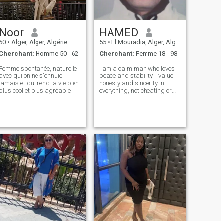
Noor
HAMED
60
•
Alger, Alger, Algérie
55
•
El Mouradia, Alger, Algérie
Cherchant:
Homme 50 - 62
Cherchant:
Femme 18 - 98
Femme spontanée, naturelle
I am a calm man who loves
avec qui on ne s'ennuie
peace and stability. I value
jamais et qui rend la vie bien
honesty and sincerity in
plus cool et plus agréable !
everything, not cheating or
deception.