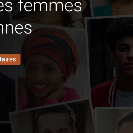
des femmes
nnes
taires