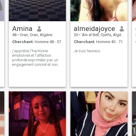
Amina
almeidajoyce
48
•
Oran, Oran, Algérie
30
•
'Aïn el Bell, Djelfa, Algérie
Cherchant:
Homme 48 - 57
Cherchant:
Homme 40 - 71
j'apprécie l'harmonie
Je suis heureux.
émotionnel et l'affection
profonde exprimées par un
engagement concret et non
par de simples paroles je
déteste le chaos et la
négligance j'ai besoin d'un
coeur chaleureux et
attentionné et d'un esprit
organisé.