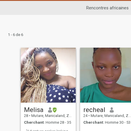
Rencontres africaines
1 - 6 de 6
Melisa
recheal
28
•
Mutare, Manicaland, Zimbabwé
24
•
Mutare, Manicaland, Zimbabwé
Cherchant:
Homme 28 - 35
Cherchant:
Homme 30 - 53