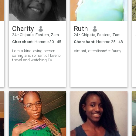
Charity
Ruth
24
•
Chipata, Eastern, Zambie
24
•
Chipata, Eastern, Zambie
Cherchant:
Homme 30 - 45
Cherchant:
Homme 25 - 48
,
I am a kind loving person
aimant, attentionné et fuuny
caring and romantic I love to
e
travel and watching TV