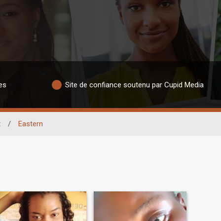
es
Site de confiance soutenu par Cupid Media
t
/
Eastern