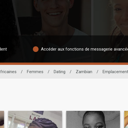
dent
Accéder aux fonctions de messagerie avancé
fricaines
/
Femmes
/
Dating
/
Zambian
/
Emplacemen