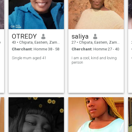
OTREDY
saliya
e
43
•
Chipata, Eastern, Zambie
27
•
Chipata, Eastern, Zambie
Cherchant:
Homme 38 - 58
Cherchant:
Homme 27 - 40
Single mum aged 41
I am a cool, kind and loving
person