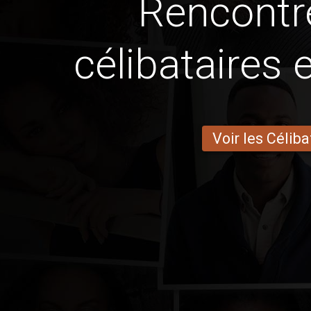
Rencontr
célibataires 
Voir les Céliba