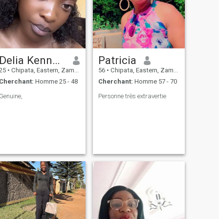
Delia Kenneth
Patricia
25
•
Chipata, Eastern, Zambie
56
•
Chipata, Eastern, Zambie
Cherchant:
Homme 25 - 48
Cherchant:
Homme 57 - 70
Genuine,
Personne très extravertie