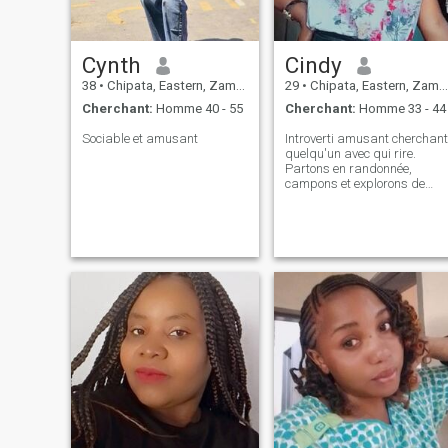
Cynth
Cindy
38
•
Chipata, Eastern, Zambie
29
•
Chipata, Eastern, Zambie
Cherchant:
Homme 40 - 55
Cherchant:
Homme 33 - 44
Sociable et amusant
Introverti amusant cherchant
quelqu'un avec qui rire.
Partons en randonnée,
campons et explorons de
nouveaux endroits en plein
air ensemble. Quand on ne
s'aventurera pas, tu me
trouveras essayer de
nouveaux restaurants ou
préparer une tempête dans
la cuisine. Gourmand et
amoureux de la nature à la
recherche de quelqu'un pour
partager dans le plaisir !