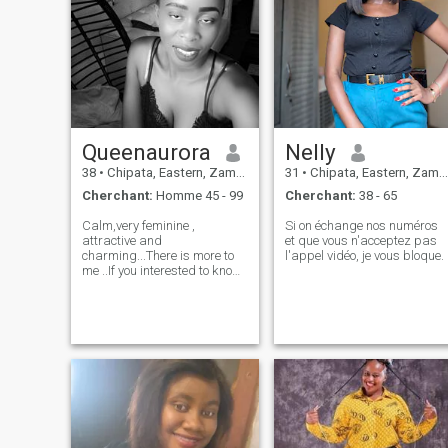
Queenaurora
Nelly
38
•
Chipata, Eastern, Zambie
31
•
Chipata, Eastern, Zambie
Cherchant:
Homme 45 - 99
Cherchant:
38 - 65
Calm,very feminine ,
Si on échange nos numéros
attractive and
et que vous n'acceptez pas
charming...There is more to
l'appel vidéo, je vous bloque.
me ..If you interested to know
more feel free to ask..