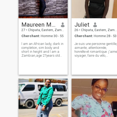
Maureen Matonga
Juliet
27
•
Chipata, Eastern, Zambie
26
•
Chipata, Eastern, Zambie
Cherchant:
Homme 30 - 55
Cherchant:
Homme 28 - 53
l am an African lady, dark in
Je suis une personne gentille
completion, sim body and
aimante, attentionnée,
short in height and l am a
honnête et romantique. j'aim
Zambian,age 27years old
voyager, faire du vélo,
and my l am have a
danser, regarder la
handcuped my left hand.
télévision, marcher, exercices
et regarder la télévision.
j'aime cuisiner j'espère
cuisiner pour vous un jour
mais je ne sais pas si vous
aimez ma cuisine.
Disclaimer i je n'envoie pas
de photos nues à personne.