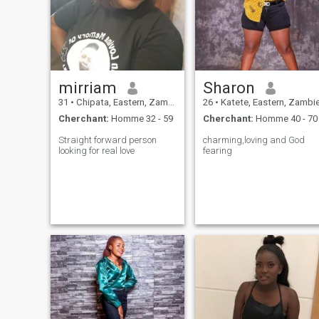
mirriam
Sharon
31
•
Chipata, Eastern, Zambie
26
•
Katete, Eastern, Zambi
Cherchant:
Homme 32 - 59
Cherchant:
Homme 40 - 70
Straight forward person
charming,loving and God
looking for real love
fearing