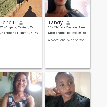
Tchelu
Tandy
27
•
Chipata, Eastern, Zambie
36
•
Chipata, Eastern, Zambie
Cherchant:
Homme 26 - 60
Cherchant:
Homme 40 - 65
A honest and loving person