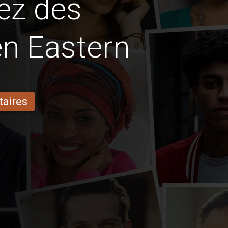
ez des
en Eastern
taires