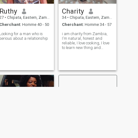
Ruthy
Charity
27
•
Chipata, Eastern, Zambie
34
•
Chipata, Eastern, Zambie
Cherchant:
Homme 40 - 50
Cherchant:
Homme 34 - 57
Looking for a man who is
i am charity from Zambia,
serious about a relationship
I'm natural, honest and
reliable, I love cooking, I love
to learn new thing and
culture, I respect other
culture, I love traveling, very
peaceful at all time, slow to
anger and petiant, I fear God
in all what I do because He
SUIVANT