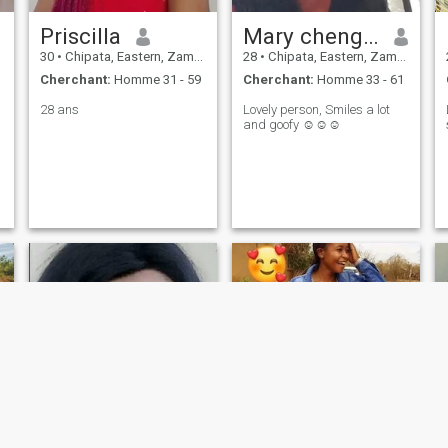
Priscilla
Mary chengetai
30
•
Chipata, Eastern, Zambie
28
•
Chipata, Eastern, Zambie
Cherchant:
Homme 31 - 59
Cherchant:
Homme 33 - 61
28 ans
Lovely person, Smiles a lot
and goofy ☺️☺️☺️