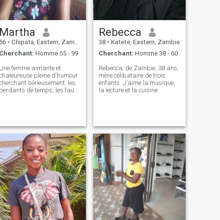
Martha
Rebecca
56
•
Chipata, Eastern, Zambie
38
•
Katete, Eastern, Zambie
Cherchant:
Homme 55 - 99
Cherchant:
Homme 38 - 60
Une femme aimante et
Rebecca, de Zambie, 38 ans,
chaleureuse pleine d'humour
mère célibataire de trois
cherchant sérieusement. les
enfants. J'aime la musique,
perdants de temps, les faux
la lecture et la cuisine.
et les joueurs de jeu me
passent