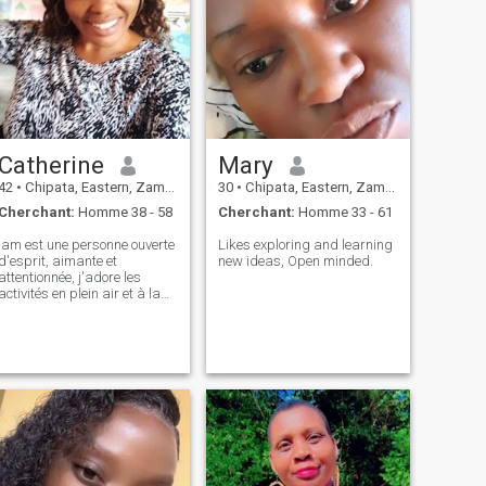
Catherine
Mary
42
•
Chipata, Eastern, Zambie
30
•
Chipata, Eastern, Zambie
Cherchant:
Homme 38 - 58
Cherchant:
Homme 33 - 61
lam est une personne ouverte
Likes exploring and learning
d'esprit, aimante et
new ideas, Open minded.
attentionnée, j'adore les
activités en plein air et à la
porte, j'aime la photographie
et les voyages