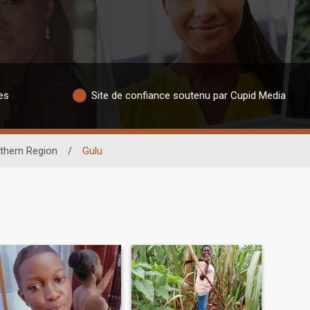
es
Site de confiance soutenu par Cupid Media
thern Region
/
Gulu