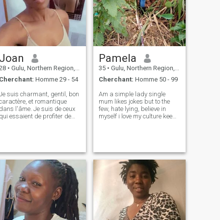
Joan
Pamela
28
•
Gulu, Northern Region, Ouganda
35
•
Gulu, Northern Region, Ouganda
Cherchant:
Homme 29 - 54
Cherchant:
Homme 50 - 99
Je suis charmant, gentil, bon
Am a simple lady single
caractère, et romantique
mum likes jokes but to the
dans l'âme. Je suis de ceux
few, hate lying, believe in
qui essaient de profiter de
myself i love my culture keep
toutes les choses que la vie et
my promise and
le monde ont à offrir parce
principled.survivor on
que je suis reconnaissant et
farming which i walk every
je crois toujours en la
day 15km to farm from
chevalerie. Je suis très facile
where am living its hard but i
à vivre avec un bon sens de
have to do it am mum
l'humour. J'aime la cuisine
fine, danser, voyager,
m'entraîner, aimer la plage,
faites du sport et rattrapez
vos amis.