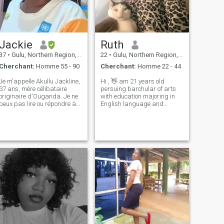
Jackie
Ruth
37
•
Gulu, Northern Region, Ouganda
22
•
Gulu, Northern Region, Ouganda
Cherchant:
Homme 55 - 90
Cherchant:
Homme 22 - 44
Je m'appelle Akullu Jackline,
Hi , 👋 am 21 years old
37 ans, mère célibataire
persuing barchular of arts
originaire d'Ouganda. Je ne
with education majoring in
peux pas lire ou répondre à
English language and
des messages ici. Je peux
literature,I love reading,
pas. C'est un bref préavis à
taking care of my cat 🐈 and
mon sujet. Je ne sais pas.
swimming, am here seeking
J'aimerais que ceux d'entre
love in far distance land and
vous qui voudront me parler
hope to meet my 🤴 Prince
sachent que je vous remercie.
charming 😘.
Que Dieu vous bénisse tous.
Je suis toujours gentille et
humble, sérieusement à la
recherche d'un homme bon
qui aura la chance d'avoir
quelqu'un comme moi. Je
suis ici pour une relation
sérieuse. Je ne suis pas
sérieux. Et je suis aussi une
femme très simple. Je traite