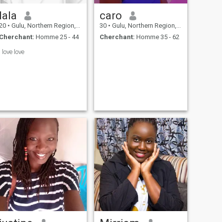
lala
caro
20
•
Gulu, Northern Region, Ouganda
30
•
Gulu, Northern Region, Ouganda
Cherchant:
Homme 25 - 44
Cherchant:
Homme 35 - 62
I love love