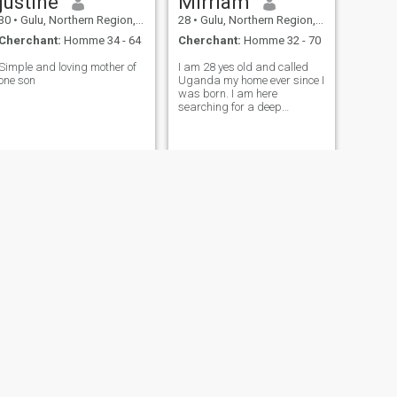
justine
Mirriam
30
•
Gulu, Northern Region, Ouganda
28
•
Gulu, Northern Region, Ouganda
Cherchant:
Homme 34 - 64
Cherchant:
Homme 32 - 70
Simple and loving mother of
I am 28 yes old and called
one son
Uganda my home ever since I
was born. I am here
searching for a deep
meaningful love- a committed
relationship with someone
wise, caring and ready to
walk life's path hand in
hand. My dream is simple,
yet profound- to buil
SUIVANT
mogi
30
•
Gulu, Northern Region, Ouganda