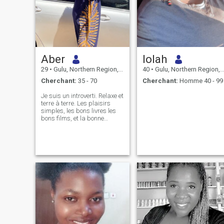
Aber
lolah
29
•
Gulu, Northern Region, Ouganda
40
•
Gulu, Northern Region, Ouganda
Cherchant:
35 - 70
Cherchant:
Homme 40 - 99
Je suis un introverti. Relaxe et
terre à terre. Les plaisirs
simples, les bons livres les
bons films, et la bonne
nourriture rendent ma
journée. Je ne suis pas
toujours maladroite mais
quand je le suis
habituellement sur une
application de rencontres, je
ne peux pas promettre de ne
pas vous ennuyer à mort