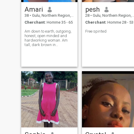
Amari
pesh
38
•
Gulu, Northern Region, Ouganda
28
•
Gulu, Northern Region, Ouganda
Cherchant:
Homme 35 - 65
Cherchant:
Homme 28 - 53
Am down to earth, outgoing,
Free spirited
honest, open minded and
hardworking woman. Am
tall, dark brown in
complexion,and average in
body size. Am looking for an
honest man for a serious
relationship leading to
marriage.