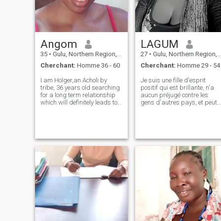
Angom
LAGUM
35
•
Gulu, Northern Region, Ouganda
27
•
Gulu, Northern Region, Ouganda
Cherchant:
Homme 36 - 60
Cherchant:
Homme 29 - 54
I am Holger,an Acholi by
Je suis une fille d'esprit
tribe, 36 years old searching
positif qui est brillante, n'a
for a long term relationship
aucun préjugé contre les
which will definitely leads to
gens d'autres pays, et peut
marriage. I am a very
migrer à tout moment si je
simple, honest, peaceful,
rencontre un qui me convient
respectful, hardworking,
bien. Une personne loyale qui
trustworthy and kind-
apprécie les choses les plus
hearted lady.Age doesn't
simples, soyez vous-même je
matter to me.
vous accepterai comme vous
êtes. Accepte-moi tel que je
suis.