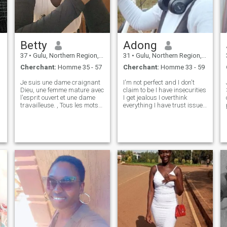
Betty
Adong
37
•
Gulu, Northern Region, Ouganda
31
•
Gulu, Northern Region, Ouganda
Cherchant:
Homme 35 - 57
Cherchant:
Homme 33 - 59
Je suis une dame craignant
I'm not perfect and I don't
Dieu, une femme mature avec
claim to be I have insecurities
l'esprit ouvert et une dame
I get jealous I overthink
travailleuse. , Tous les mots
everything I have trust issues
écrits sont doux pour décrire
and some days I don't think
une personne, mais la chose
I'm good enough that's who
la plus importante à
I'am I'm not afraid to admit it
l'intérieur d'une personne est
but at the same time I'am
ce qui compte, nous sommes
amazing in many ways
tous de bonnes personnes. Si
vous savez que vous allez
demander des vidéos et des
photos nues s'il vous plaît je
vous supplie de rester loin, je
n'ai pas besoin de votre
argent, mais j'ai besoin
d'une relation sérieuse (
amour). merci de visiter mon
profil 🙏