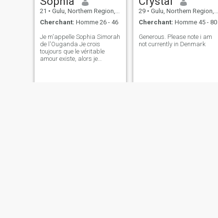
Sophia
Crystal
21
•
Gulu, Northern Region, Ouganda
29
•
Gulu, Northern Region, Ouganda
Cherchant:
Homme 26 - 46
Cherchant:
Homme 45 - 80
Je m'appelle Sophia Simorah
Generous. Please note i am
de l'Ouganda Je crois
not currently in Denmark
toujours que le véritable
amour existe, alors je
demande à Dieu de me
montrer mon vrai amour
Aparo
Sarah
35
•
Gulu, Northern Region, Ouganda
32
•
Gulu, Northern Region, Ouganda