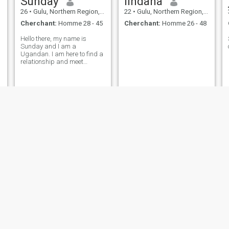
Sunday
lindana
26
•
Gulu, Northern Region, Ouganda
22
•
Gulu, Northern Region, Ouganda
Cherchant:
Homme 28 - 45
Cherchant:
Homme 26 - 48
Hello there, my name is
Sunday and I am a
Ugandan. I am here to find a
relationship and meet
someone with whom I can
connect and build a great
relationship.
Maria
prossie
21
•
Gulu, Northern Region, Ouganda
29
•
Gulu, Northern Region, Ouganda