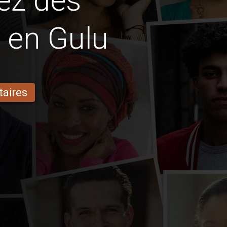
ez des
s en Gulu
taires