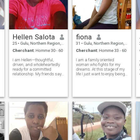
Hellen Salota
fiona
25
•
Gulu, Northern Region, Ouganda
31
•
Gulu, Northern Region, Ouganda
Cherchant:
Homme 30 - 60
Cherchant:
Homme 33 - 60
I am Hellen—thoughtful,
I am a family oriented
driven, and wholeheartedly
woman who fights for my
ready for a committed
dreams. At this stage of my
relationship. My friends say
life I just want to enjoy being
my caring nature and sense
with a pleasant company
of humor help me bring
who we can share laughter
warmth wherever I go. I thrive
and succusses together ,
on meaningful conversations,
being supportive company
deep belly laughs, and little
and friends who celebrate
adventur
every steps we ta