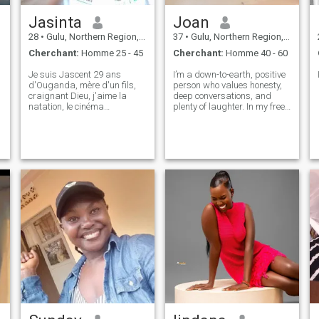
Jasinta
Joan
28
•
Gulu, Northern Region, Ouganda
37
•
Gulu, Northern Region, Ouganda
Cherchant:
Homme 25 - 45
Cherchant:
Homme 40 - 60
Je suis Jascent 29 ans
I’m a down-to-earth, positive
d'Ouganda, mère d'un fils,
person who values honesty,
craignant Dieu, j'aime la
deep conversations, and
natation, le cinéma
plenty of laughter. In my free
d'aventure, le camping, le
time, you can usually find me
volleyball, passer du temps
exploring new places or
avec la famille et les amis, je
cooking up a great meal.
suis prête à déménager si
mon partenaire le veut, je
serai reconnaissante si vous
m'envo