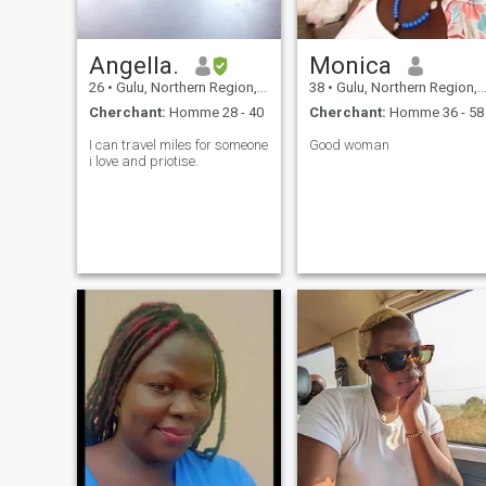
Angella.
Monica
26
•
Gulu, Northern Region, Ouganda
38
•
Gulu, Northern Region, Ouganda
Cherchant:
Homme 28 - 40
Cherchant:
Homme 36 - 58
I can travel miles for someone
Good woman
i love and priotise.