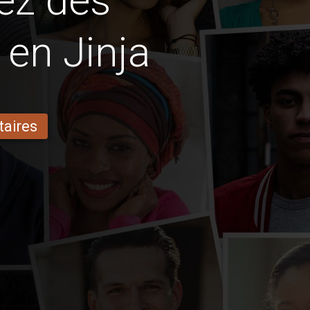
ez des
 en Jinja
taires