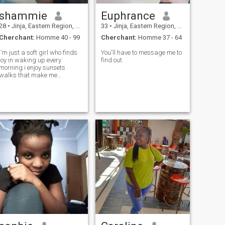
shammie
Euphrance
28
•
Jinja, Eastern Region, Ouganda
33
•
Jinja, Eastern Region, Ouganda
Cherchant:
Homme 40 - 99
Cherchant:
Homme 37 - 64
I'm just a soft girl who finds
You'll have to message me to
joy in waking up every
find out.
morning.i enjoy sunsets
walks that make me
unwind,reflect,restragetize
and reconnect.i love the
beach and road trips.i also
find joy in travelling and
visiting new place.i
appreciate good and open