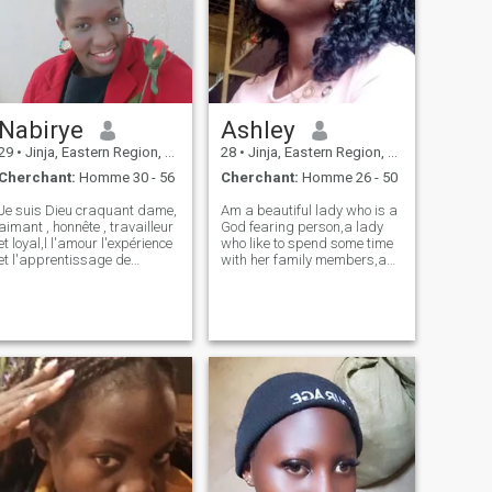
Nabirye
Ashley
29
•
Jinja, Eastern Region, Ouganda
28
•
Jinja, Eastern Region, Ouganda
Cherchant:
Homme 30 - 56
Cherchant:
Homme 26 - 50
Je suis Dieu craquant dame,
Am a beautiful lady who is a
aimant , honnête , travailleur
God fearing person,a lady
et loyal,l l'amour l'expérience
who like to spend some time
et l'apprentissage de
with her family members,a
nouvelles choses .l faire mes
lady who is honest with
rêves deviennent vrai mon
others, respectful ,a lady who
moi, être un rêveur orienté
is caring,a lady who like
vers le but est une chose
cooking,swimming,dancing,singing
gentille, en effet. Je suis une
and spend ,caring for someo
personne très optimiste,
essayez de trouver des côtés
positifs dans chaque
situation.