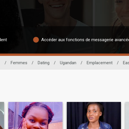
dent
Accéder aux fonctions de messagerie avancé
s
/
Femmes
/
Dating
/
Ugandan
/
Emplacement
/
Ea