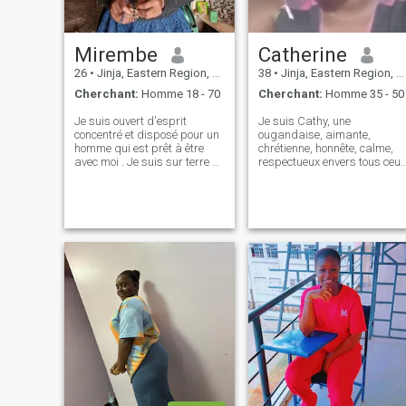
Mirembe
Catherine
26
•
Jinja, Eastern Region, Ouganda
38
•
Jinja, Eastern Region, Ouganda
Cherchant:
Homme 18 - 70
Cherchant:
Homme 35 - 50
Je suis ouvert d'esprit
Je suis Cathy, une
concentré et disposé pour un
ougandaise, aimante,
homme qui est prêt à être
chrétienne, honnête, calme,
avec moi . Je suis sur terre et
respectueux envers tous ceux
je suis prêt à soutenir mon
qui se respectent, Dieu
homme en toutes
craignant de s'occuper
circonstances. Cela insinue
ouvert d'esprit, n j'aime les
que mon intérêt est de me
gens positifs autour de moi
connecter à un homme de
coz je suis une ambiance
compréhension qui est prêt à
moi-même, j'ai un bon sens
poursuivre ce voyage
de l'humour Hahaha...Eh
d'amour avec moi, Avoir une
bien son lot je ne peux pas
capacité de me comprendre
tout expliquer ici , mais en
plus et disposé à interagir et
plus de tout ce qui m'aime
à se connecter avec moi..la
juste la façon dont vous me
loyauté et la compassion est
voyez, je ne changerai pas
un ingrédient que j'estime le
ma couleur , comportement ,
plus avoir ainsi une intuition
caractères coz d'un homme .
que je trouverai mon
Je suis juste moi-même et je
soulmate et être heureux avec
serai toujours moi-même si
lui, Partagez des
vous me trouvez utile s'il vou