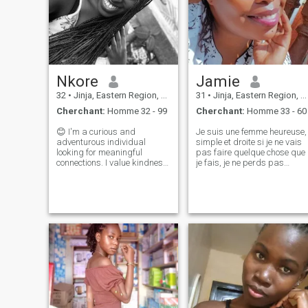
Nkore
Jamie
32
•
Jinja, Eastern Region, Ouganda
31
•
Jinja, Eastern Region, Ouganda
Cherchant:
Homme 32 - 99
Cherchant:
Homme 33 - 60
😊 I'm a curious and
Je suis une femme heureuse,
adventurous individual
simple et droite si je ne vais
looking for meaningful
pas faire quelque chose que
connections. I value kindness,
je fais, je ne perds pas
laughter, and building a life
quelqu'un de temps, j'aime
with someone special. I'm a
l'argent, en faisant des
romantic, seeking long-term
affaires, j'aime si vous le
love and marriage. When I'm
faites, je me soucie si vous
not working, I love exploring
vous souciez et soutenez si
new seri
vous soutenez, mon esprit es
assez sage que vous ne
pouvez pas être déçu quand
il s'agit de construire l'un
l'autre. Appelle-moi jamie
quand tu auras mon numéro
J'aime les enfants, je donne
du temps même si c'est
voyager avec vous que je