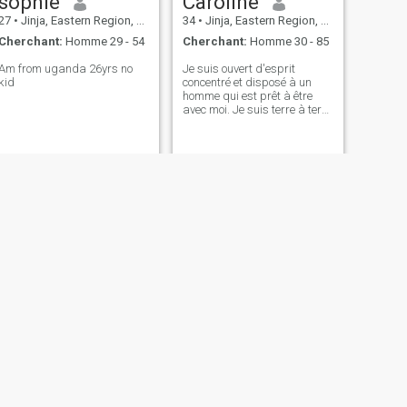
sophie
Caroline
27
•
Jinja, Eastern Region, Ouganda
34
•
Jinja, Eastern Region, Ouganda
Cherchant:
Homme 29 - 54
Cherchant:
Homme 30 - 85
Am from uganda 26yrs no
Je suis ouvert d'esprit
kid
concentré et disposé à un
homme qui est prêt à être
avec moi. Je suis terre à terre
et prêt à soutenir mon
homme en toutes
circonstances. Cela insinue
que mon intérêt est de me
connecter avec un gentleman
compréhensif qui est prêt à
poursuivre ce voyage
d'amour avec moi, avoir une
capacité à me comprendre
plus et être prêt à interagir et
à se connecter avec
moi..loyauté et compassion
est un ingrédient que
j'apprécie le plus, ayant
ainsi une intuition que je
trouverai mon âme sœur et
être heureux avec lui,
partager des expériences et
de l'affection ensemble... Je
SUIVANT
Milan
suis libre d'interagir avec
n'importe qui ici en ligne pour
30
•
Jinja, Eastern Region, Ouganda