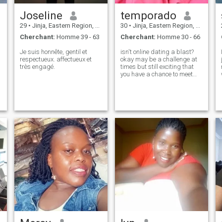
Joseline
temporado
29
•
Jinja, Eastern Region, Ouganda
30
•
Jinja, Eastern Region, Ouganda
Cherchant:
Homme 39 - 63
Cherchant:
Homme 30 - 66
Je suis honnête, gentil et
isn't online dating a blast?
respectueux. affectueux et
okay may be a challenge at
très engagé.
times but still exciting that
you have a chance to meet
someone special you might
have never met else
where.am Sarah and if am
to describe myself,I would
say I'm a curious soul with a
love for l