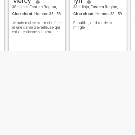
Mercy
lyn
38
•
Jinja, Eastern Region, Ouganda
33
•
Jinja, Eastern Region, Ouganda
Cherchant:
Homme 35 - 58
Cherchant:
Homme 33 - 59
Je suis motivé par moi-même
Beautiful, and ready to
et une dame travailleuse qui
mingle
est attentionnée et aimante
Nakato
Immy
35
•
Jinja, Eastern Region, Ouganda
28
•
Jinja, Eastern Region, Ouganda