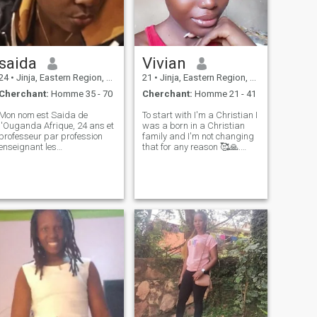
saida
Vivian
24
•
Jinja, Eastern Region, Ouganda
21
•
Jinja, Eastern Region, Ouganda
Cherchant:
Homme 35 - 70
Cherchant:
Homme 21 - 41
Mon nom est Saida de
To start with I'm a Christian I
l'Ouganda Afrique, 24 ans et
was a born in a Christian
professeur par profession
family and I'm not changing
enseignant les
that for any reason 🥰🙏.
mathématiques et la
second : don't ask for my
physique au lycée. Par âge,
WhatsApp number if you not
je peux paraître jeune mais
yet serious looking for a long
la capacité de raisonnement
term dating that that will
est beaucoup mieux surtout
lead to
avec une personne
développementale. Je ne suis
pas ici pour le plaisir ou
perdre du temps parce que
j'ai la vision et la cible
d'obtenir mon meilleur ami,
mari, amour et beau roi
indépendamment de la
couleur pays, âge et statut
financier parce que le vrai
amour est inconditionnel et