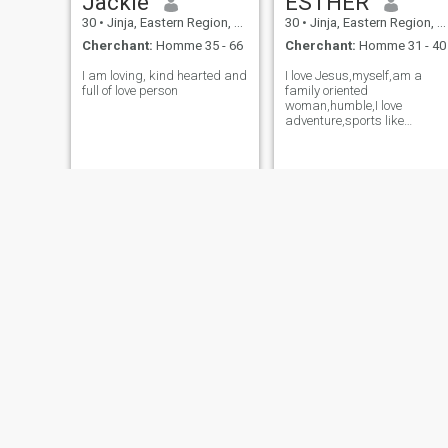
Jackie
ESTHER
30
•
Jinja, Eastern Region, Ouganda
30
•
Jinja, Eastern Region, Ouganda
Cherchant:
Homme 35 - 66
Cherchant:
Homme 31 - 40
I am loving, kind hearted and
I love Jesus,myself,am a
full of love person
family oriented
woman,humble,I love
adventure,sports like
football,I love cooking and
listening to gospel songs❤️,I
open to learning new things
Shantel
Mariam
28
•
Jinja, Eastern Region, Ouganda
31
•
Jinja, Eastern Region, Ouganda