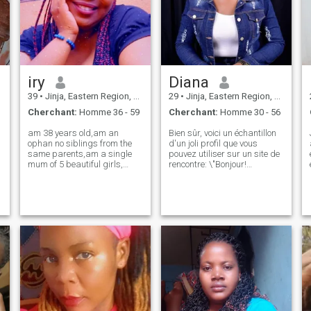
iry
Diana
39
•
Jinja, Eastern Region, Ouganda
29
•
Jinja, Eastern Region, Ouganda
Cherchant:
Homme 36 - 59
Cherchant:
Homme 30 - 56
am 38 years old,am an
Bien sûr, voici un échantillon
ophan no siblings from the
d'un joli profil que vous
same parents,am a single
pouvez utiliser sur un site de
mum of 5 beautiful girls,
rencontre: \"Bonjour!
currently am at school
Bienvenue sur mon profil. Je
studying bachelor in
suis Diana et je suis ravi de
business administration,am
me connecter avec des
unemployed that's why I am
personnes partageant les
back to school so that I can
mêmes idées qui recherchent
t
be employed am in my th
des liens authentiques. \N i
me considère comme une
personne terre-à-terre facile
avec un bon sens de
l'humour. J'aime rire et j'aime
.
faire rire les autres aussi. La
vie est trop courte pour être
sérieuse tout le temps, non?
Dans mon temps libre, j'aime