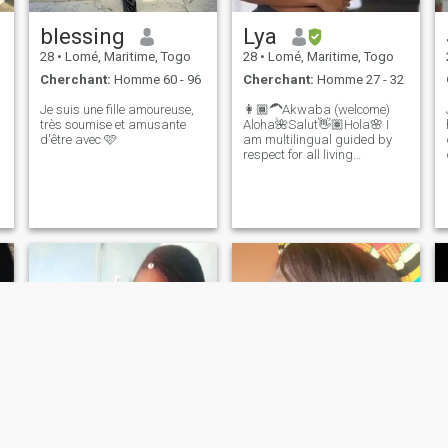
blessing
Lya
28
•
Lomé, Maritime, Togo
28
•
Lomé, Maritime, Togo
Cherchant:
Homme 60 - 96
Cherchant:
Homme 27 - 32
Je suis une fille amoureuse,
👩🏾‍🦱Akwaba (welcome)
très soumise et amusante
Aloha🌺Salut👋🏽Hola🌸 I
d'être avec 🩷
am multilingual guided by
respect for all living
creatures🫶🏼 ⚠️If you don't
match what I'm looking for,
please refrain from
contacting me, as I won't
respond. Thank you for
understanding. No perverts,
no insistent old men, no “50-
50” opportunists, and no one
lacking emotional intelligence
whether toward women,
culture, or animals. If you’re a
sincere, educated man with
real values, then we can talk.