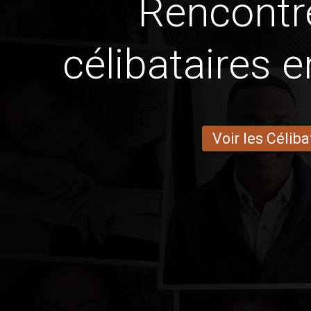
Rencontr
célibataires 
Voir les Céliba