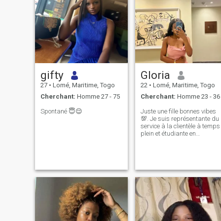
gifty
Gloria
27
•
Lomé, Maritime, Togo
22
•
Lomé, Maritime, Togo
Cherchant:
Homme 27 - 75
Cherchant:
Homme 23 - 36
Spontané 😇😌
Juste une fille bonnes vibes
💯. Je suis représentante du
service à la clientèle à temps
plein et étudiante en
communication marketing.
Je travaille actuellement à
me rapprocher de Dieu et je
serai heureux d'apprendre
de vous. Je suis impatient
d'élargir mes horizons et de
me connecter avec de
nouvelles âmes. Je cherche à
apprendre, à grandir et à
élargir mon réseau tout en
explorant de nouvelles