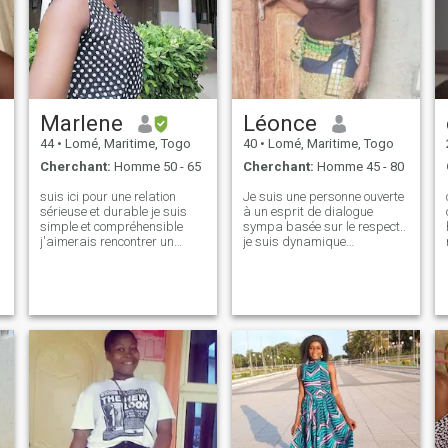
Marlene
Léonce
44
•
Lomé, Maritime, Togo
40
•
Lomé, Maritime, Togo
Cherchant:
Homme 50 - 65
Cherchant:
Homme 45 - 80
suis ici pour une relation
Je suis une personne ouverte
sérieuse et durable je suis
à un esprit de dialogue
simple et compréhensible
sympa basée sur le respect..
j'aimerais rencontrer un
je suis dynamique
homme entre 50 et 65 ans .
communicative, souriante, à
l'honnêteté et le respect
l'écoute des autres et
mutuel est la base. . N:B je
ambitieuse.. je désire une
n'ai pas 26 ans les faux
conversation par appel vidéo
profils prenez vos chemin.
direct afin de m'assurer que
merci
mon correspond