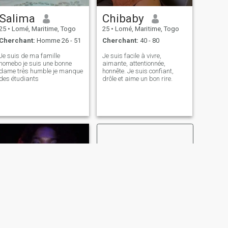
Salima
Chibaby
25
•
Lomé, Maritime, Togo
25
•
Lomé, Maritime, Togo
Cherchant:
Homme 26 - 51
Cherchant:
40 - 80
Je suis de ma famille
Je suis facile à vivre,
homebo je suis une bonne
aimante, attentionnée,
dame très humble je manque
honnête. Je suis confiant,
des étudiants
drôle et aime un bon rire.
SUIVANT