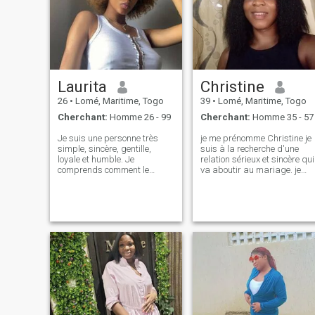
opportunités de carrière et,
surtout, en forgeant des liens
significatifs en cours de
route. Partons ensemble
dans ce voyage et voyons où
il nous mène !\ »
Laurita
Christine
26
•
Lomé, Maritime, Togo
39
•
Lomé, Maritime, Togo
Cherchant:
Homme 26 - 99
Cherchant:
Homme 35 - 57
Je suis une personne très
je me prénomme Christine je
simple, sincère, gentille,
suis à la recherche d'une
loyale et humble. Je
relation sérieux et sincère qui
comprends comment le
va aboutir au mariage. je
monde fonctionne. J'ai envie
suis mère célibataire à la
de vivre ma vie chaque jour
recherche d'un âme sœur, je
rare que je crois que la vie
suis jovial jentil aimentble
est très courte et que
ententioné !! je cherche un
personne ne connaît le
homme européen de 35 à 57
lendemain. Je suis ici pour
ans !! parce que les hommes
trouver cette personne
européens sont très
spéciale avec qui passer ma
romantique et très douce et
vie. Je ne suis pas ici pour
en plus ils connaissent la
jouer ou perdre mon temps.
valeur des femmes . Moi je
J'aime cuisiner, danser, lire
les adores beaucoup !!! Et en
et regarder des films. J'ai
plus vous qui à l'habitude de
essayé de faire quelque
demander les photos nues