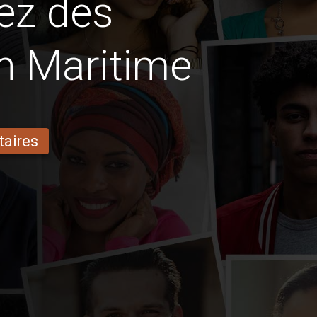
ez des
en Maritime
taires