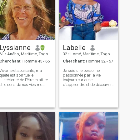
Lyssianne
Labelle
61
•
Aného, Maritime, Togo
32
•
Lomé, Maritime, Togo
Cherchant:
Homme 45 - 65
Cherchant:
Homme 32 - 57
Vivante et souriante, ma
Je suis une personne
quête est spirituelle.
passionnée par la vie,
L'intériorité de l'être m'attire
toujours curieuse
et le sens de nos vies me
d'apprendre et de découvrir
donne des ailes ! Entière
de nouvelles choses.
dans la relation, généreuse
Engagée dans des projets
dans le cœur et l'âme, j'ai
qui ont du sens, j'aime les
envie de m'envoler avec un
discussions profondes tout
homme ouvert à l'aventure
autant que les moments de
humaine et terrestre. J'habite
légèreté. Amoureuse de la
au Togo où j'ai construis un
nature, je cherche à partager
Oasis de Lumière et je
des aventures authentiques
continue encore pour 2 ans à
et des rires sincères avec
travailler sur Paris et
quelqu'un qui apprécie les
oulouse. Que votre journée
petites choses de la vie. Si