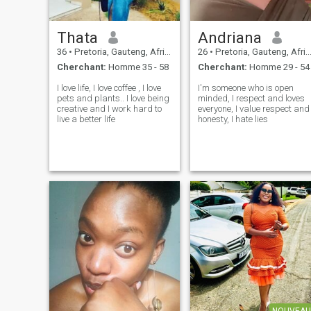
Thata
Andriana
36
•
Pretoria, Gauteng, Afrique du Sud
26
•
Pretoria, Gauteng, Afrique du Sud
Cherchant:
Homme 35 - 58
Cherchant:
Homme 29 - 54
I love life, I love coffee , I love
I'm someone who is open
pets and plants.. I love being
minded, I respect and loves
creative and I work hard to
everyone, I value respect and
live a better life
honesty, I hate lies
NOUVEAU