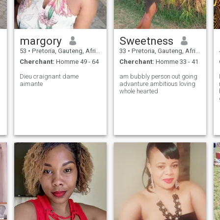
margory
Sweetness
53
•
Pretoria, Gauteng, Afrique du Sud
33
•
Pretoria, Gauteng, Afrique du Sud
Cherchant:
Homme 49 - 64
Cherchant:
Homme 33 - 41
Dieu craignant dame
am bubbly person out going
aimante
advanture ambitious loving
whole hearted