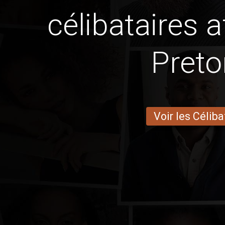
célibataires a
Preto
Voir les Céliba