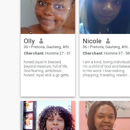
Olly
Nicole
30
•
Pretoria, Gauteng, Afrique du Sud
36
•
Pretoria, Gauteng, Afrique du Sud
Cherchant:
Homme 27 - 51
Cherchant:
Homme 37 - 58
honest,loyaI'm blessed
I am a kind, loving individual
beyond measure, full of life,
I'm a child of God and believ
God fearing, ambitious,
in His word. I love cooking,
honest, loyal and a go getter,
shopping, traveling, reading
sincere, easy going, peaceful,
and baking.
joyful, respectful. it's always
easy being around me. I love
farming a lot and I am self
taught Baker. I love