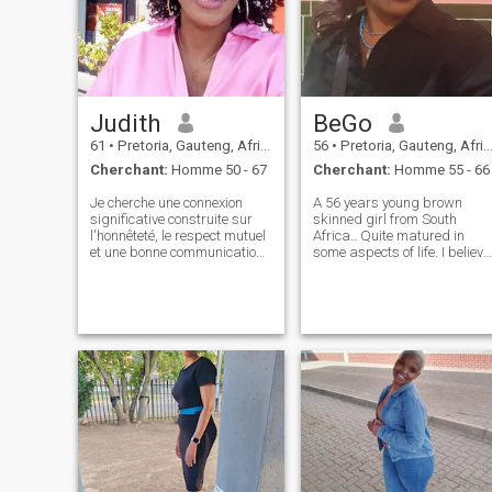
Judith
BeGo
61
•
Pretoria, Gauteng, Afrique du Sud
56
•
Pretoria, Gauteng, Afrique du Sud
Cherchant:
Homme 50 - 67
Cherchant:
Homme 55 - 66
Je cherche une connexion
A 56 years young brown
significative construite sur
skinned girl from South
l'honnêteté, le respect mutuel
Africa.. Quite matured in
et une bonne communication.
some aspects of life. I believe
J’apprécie la maturité
in love and that the match is
émotionnelle et quelqu’un qui
there. I love cooking physical
est gentil, loyal et sait ce qu’il
exercises travelling
veut dans la vie. Je ne suis
adventures and just tapping
pas dans les jeux, espérant
into the unknown. I avoid
juste rencontrer quelqu'un de
limiting
réel, avec un bon cœur, qui
est également prêt à
construire quelque chose de
stable, amusant et durable.