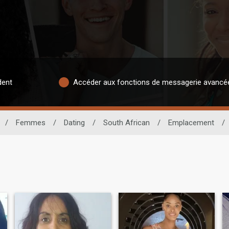
dent
Accéder aux fonctions de messagerie avancé
/
Femmes
/
Dating
/
South African
/
Emplacement
/