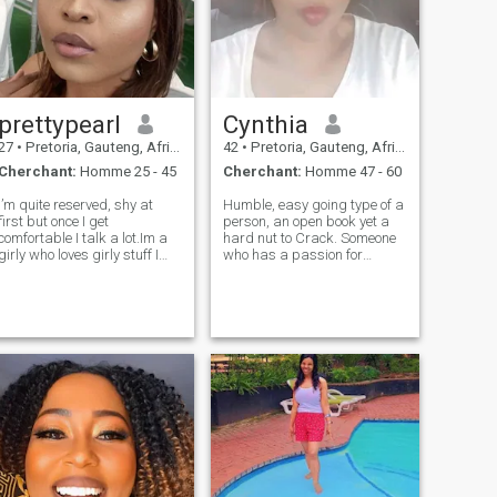
prettypearl
Cynthia
27
•
Pretoria, Gauteng, Afrique du Sud
42
•
Pretoria, Gauteng, Afrique du Sud
Cherchant:
Homme 25 - 45
Cherchant:
Homme 47 - 60
I’m quite reserved, shy at
Humble, easy going type of a
first but once I get
person, an open book yet a
comfortable I talk a lot.Im a
hard nut to Crack. Someone
girly who loves girly stuff I
who has a passion for
am passionate about
business and hands on.
building my career, still in
Loving, caring, honest and
school styling to become an
trustworthy person.
artisan I’m basically a girl in
a male dominated field.