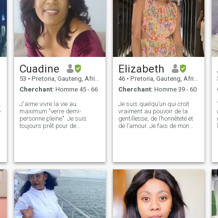
Cuadine
Elizabeth
53
•
Pretoria, Gauteng, Afrique du Sud
46
•
Pretoria, Gauteng, Afrique du Sud
Cherchant:
Homme 45 - 66
Cherchant:
Homme 39 - 60
.
J'aime vivre la vie au
Je suis quelqu’un qui croit
e
maximum "verre demi-
vraiment au pouvoir de la
personne pleine". Je suis
gentillesse, de l’honnêteté et
toujours prêt pour de
de l’amour. Je fais de mon
nouvelles expériences, que ce
mieux pour traiter les autres
soit voyager dans un nouvel
avec respect et compassion,
endroit, essayer de nouveaux
et j’apprécie les liens
aliments ou rencontrer de
profonds et significatifs. Je
nouvelles personnes. Mes
suis fier d'être authentique –
intérêts :** J’aime voyager,
ce que vous voyez est ce que
lire, cuisiner et passer du
vous obtenez. Que ce soit par
temps avec ma famille et
mes actions ou mes paroles,
mes amis. Je suis aussi un
je m’efforce d’apporter
grand fan de musique live,
positivité et sincérité dans la
théâtre, concerts de musique
vie de ceux qui m’entourent.
et pique-niques. Confortable
Être là pour les autres, rester