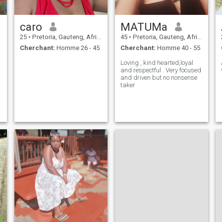
caro
MATUMa
25
•
Pretoria, Gauteng, Afrique du Sud
45
•
Pretoria, Gauteng, Afrique du Sud
Cherchant:
Homme 26 - 45
Cherchant:
Homme 40 - 55
Loving , kind hearted,loyal
and respectful . Very focused
and driven but no nonsense
taker