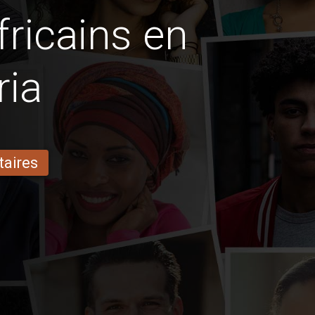
fricains en
ria
taires