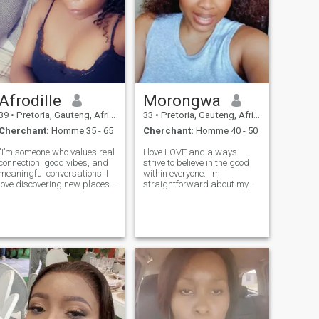
Afrodille
Morongwa
39
•
Pretoria, Gauteng, Afrique du Sud
33
•
Pretoria, Gauteng, Afrique du Sud
Cherchant:
Homme 35 - 65
Cherchant:
Homme 40 - 50
"I’m someone who values real
I love LOVE and always
connection, good vibes, and
strive to believe in the good
meaningful conversations. I
within everyone. I'm
love discovering new places,
straightforward about my
or just getting lost in a deep
needs, and honest about my
chat about life, love, food or
feelings. I am looking for an
anything random. I'm here to
equally positive partner who
meet open-minded people,
loves to try new experiences
share a few laughs,
and is a great and open
communicator