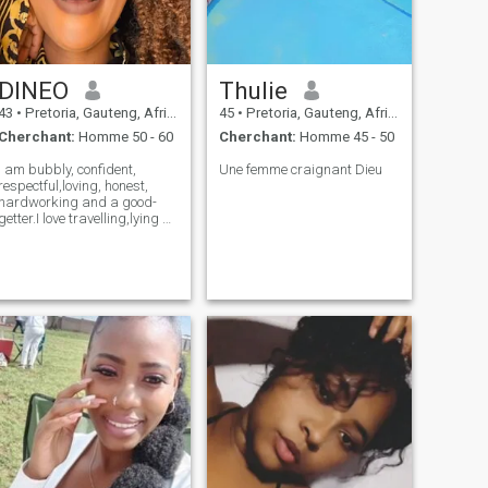
DINEO
Thulie
43
•
Pretoria, Gauteng, Afrique du Sud
45
•
Pretoria, Gauteng, Afrique du Sud
Cherchant:
Homme 50 - 60
Cherchant:
Homme 45 - 50
I am bubbly, confident,
Une femme craignant Dieu
respectful,loving, honest,
hardworking and a good-
getter.I love travelling,lying by
the beach ,keeping fit-yoga
etc