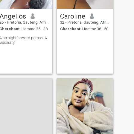
Angellos
Caroline
26
•
Pretoria, Gauteng, Afrique du Sud
32
•
Pretoria, Gauteng, Afrique du Sud
Cherchant:
Homme 25 - 38
Cherchant:
Homme 36 - 50
A straightforward person. A
visionary.