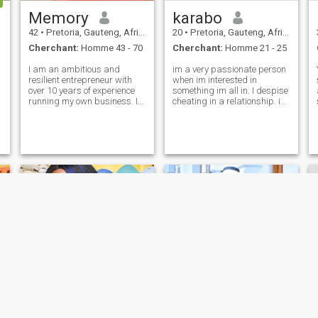
Memory
karabo
42
•
Pretoria, Gauteng, Afrique du Sud
20
•
Pretoria, Gauteng, Afrique du Sud
Cherchant:
Homme 43 - 70
Cherchant:
Homme 21 - 25
I am an ambitious and
im a very passionate person
resilient entrepreneur with
when im interested in
over 10 years of experience
something im all in. I despise
running my own business. I
cheating in a relationship. im
value hard work, loyalty, and
an introvert and hate loud
continuous self-improvement.
crowded places
Outside of work, I am family-
oriented and love exploring
new opportunities. I’m lookin
Cathrine
Doreen