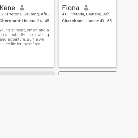
Kene
Fiona
32
•
Pretoria, Gauteng, Afrique du Sud
41
•
Pretoria, Gauteng, Afrique du Sud
Cherchant:
Homme 34 - 45
Cherchant:
Homme 43 - 65
Young at heart, smart and a
social butterfly.Like traveling
and adventure. Built a well
suited life for myself not
looking for a rescue but a
bestie. Not looking to pack up
my entire life to move to
another country. Visits will
do.
SUIVANT
Pretty