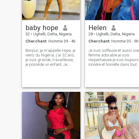
vous pouvez rechercher
quelqu'un d'autre. Merci. Les
plus sérieux sont les
bienvenus, nous allons mieux
nous connaître. Il y a
baby hope
Helen
beaucoup plus à dire, mais
je ne peux pas les dire tous
32
•
Ughelli, Delta, Nigeria
28
•
Ughelli, Delta, Nigeria
ici. Merci.
Cherchant:
Homme 39 - 46
Cherchant:
Homme 35 - 90
Bonjour, je m'appelle Hope, je
Je suis coiffeuse et aussi une
viens du Nigéria, j'ai 32 ans,
femme adorable je suis
je suis grande, travailleuse,
respectueuse je suis toujours
je possède un enfant, Je
sincère et honnête dans tout
cherche quelqu'un de spécial
ce que je suis ne dis pas
avec qui partager ma vie,
irrespect non plus je respect
qui est adorable,
tout le monde parce que nou
compréhensif, attentionné,
sommes un et nous avons
honnête, pieux, fid qui sait ce
besoin d'être traités dans un
qu'il veut vraiment.
charmant comment je traite
Quelqu'un prêt à se marier.
les gens comme je l'ai été je
Je ne suis pas là pour m'
suis un amoureux doux 😍❤️
amuser.
honnête mon homme va tout
ensemble avec moi nous
allons profiter de chaque
moment avec l'autre je ne
peux pas attendre mon
homme blanc rencontrez-moi
thatsymy rêve espérer que