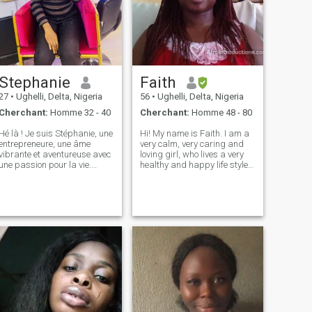
Stephanie
Faith
27
•
Ughelli, Delta, Nigeria
56
•
Ughelli, Delta, Nigeria
Cherchant:
Homme 32 - 40
Cherchant:
Homme 48 - 80
Hé là ! Je suis Stéphanie, une
Hi! My name is Faith. I am a
entrepreneure, une âme
very calm, very caring and
vibrante et aventureuse avec
loving girl, who lives a very
une passion pour la vie.
healthy and happy life style. I
Quand je ne travaille pas,
produce and sell household
vous pouvez me trouver
products. I love what I do, so
explorer de nouveaux
most of the time I come online
endroits, essayer de
to acquire more knowledge
nouveaux aliments, ou
about my work. I
chanter aux rythmes
africains. Je cherche
quelqu'un qui partage mon
énergie et mon enthousiasme
pour la vie quelqu'un pour
partager les joies et les
aventures de la vie. rires. Si
vous êtes quelqu'un de
sincère et de sincère à la