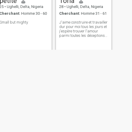
petite
Toria
25
•
Ughelli, Delta, Nigeria
28
•
Ughelli, Delta, Nigeria
Cherchant:
Homme 30 - 60
Cherchant:
Homme 31 - 61
Small but mighty
J'aime construire et travailler
dur pour moi tous les jours et
j'espère trouver l'amour
parmi toutes les déceptions.
Je veux une relation sérieuse
et sincère qui mène à
l'éternité, pas de flirts s'il
vous plaît.
SUIVANT
Bliss
36
•
Ughelli, Delta, Nigeria