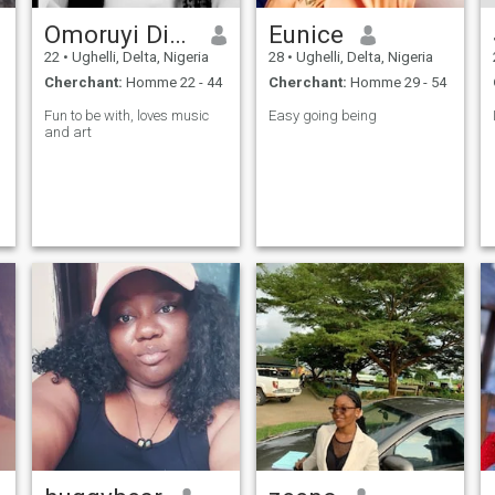
Omoruyi Divine
Eunice
22
•
Ughelli, Delta, Nigeria
28
•
Ughelli, Delta, Nigeria
Cherchant:
Homme 22 - 44
Cherchant:
Homme 29 - 54
Fun to be with, loves music
Easy going being
and art