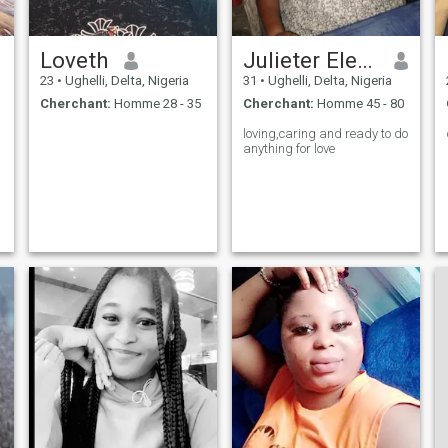
Loveth
Julieter Eleska
23
•
Ughelli, Delta, Nigeria
31
•
Ughelli, Delta, Nigeria
Cherchant:
Homme 28 - 35
Cherchant:
Homme 45 - 80
loving,caring and ready to do
anything for love