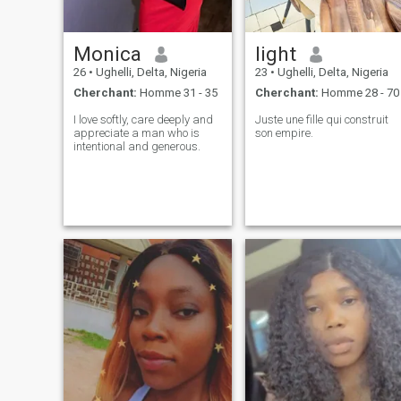
Dieu répondra à mes prières
🙏
Monica
light
26
•
Ughelli, Delta, Nigeria
23
•
Ughelli, Delta, Nigeria
Cherchant:
Homme 31 - 35
Cherchant:
Homme 28 - 70
I love softly, care deeply and
Juste une fille qui construit
appreciate a man who is
son empire.
intentional and generous.