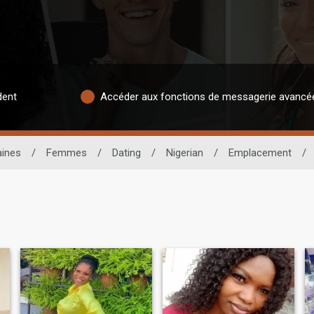
dent
Accéder aux fonctions de messagerie avancé
aines
/
Femmes
/
Dating
/
Nigerian
/
Emplacement
/