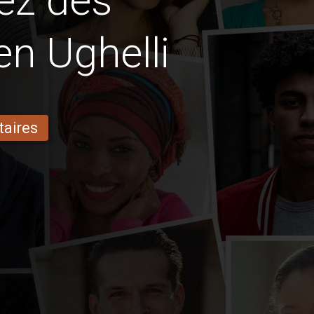
ez des
en Ughelli
taires