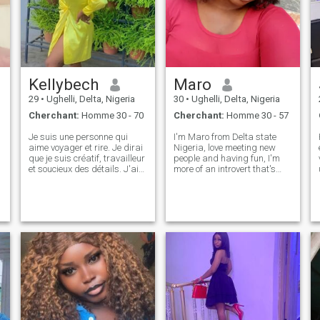
Kellybech
Maro
29
•
Ughelli, Delta, Nigeria
30
•
Ughelli, Delta, Nigeria
Cherchant:
Homme 30 - 70
Cherchant:
Homme 30 - 57
Je suis une personne qui
I'm Maro from Delta state
aime voyager et rire. Je dirai
Nigeria, love meeting new
que je suis créatif, travailleur
people and having fun, I'm
et soucieux des détails. J'ai
more of an introvert that's
tellement de rêves et
why I'm here to chat and get
d'aspirations, j'en ai déjà
to make new friends... N.B: If
réalisé un. Je porte le soleil et
you're here for hookup kindly
le sourire partout où je vais.
walk pass my profile...
Je suis aussi une personne
Looking forward to meeting
ouverte et honnête qui ne croit
pas à tromper les autres et
qui essaie d'être juste dans
tout ce que je fais, j'aime
tellement l En dehors du
travail, j'aime participer à
des activités sociales et des
rencontres avec des amis, je
pourrais débattre ou plus.