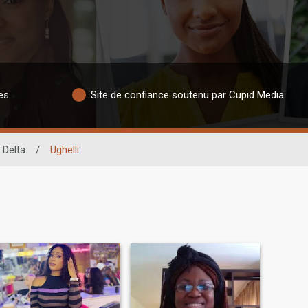
es
Site de confiance soutenu par Cupid Media
Delta
/
Ughelli