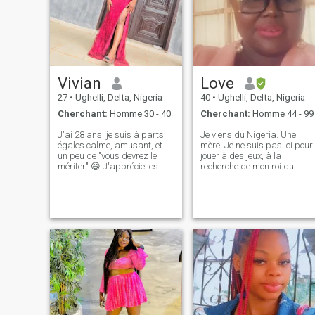
Vivian
Love
27
•
Ughelli, Delta, Nigeria
40
•
Ughelli, Delta, Nigeria
Cherchant:
Homme 30 - 40
Cherchant:
Homme 44 - 99
J'ai 28 ans, je suis à parts
Je viens du Nigeria. Une
égales calme, amusant, et
mère. Je ne suis pas ici pour
un peu de "vous devrez le
jouer à des jeux, à la
mériter" 😄 J'apprécie les
recherche de mon roi qui
bonnes vibrations Des points
m'aimera pour qui je ne suis
bonus si tu peux me faire rire
pas ce que je suis. Celui qui
sans trop t'efforcer. Peut-être
sait que je suis imparfait et
un introverti mais je suis
que nous sommes humains
sociable. bien exprimé et
et que nous sommes
articulé ce que j'utilise mon
condamnés à faire des
temps libre pour est l'écriture
erreurs. S'il vous plaît les
constructive et regarder des
gars si vous voulez une
films
dame de partager des
images de seins et de nus
avec s'il vous plaît je ne suis
pas votre type, ceux pour les
chats sexuels s'il vous plaît
je n'ai pas besoin de vous, ou