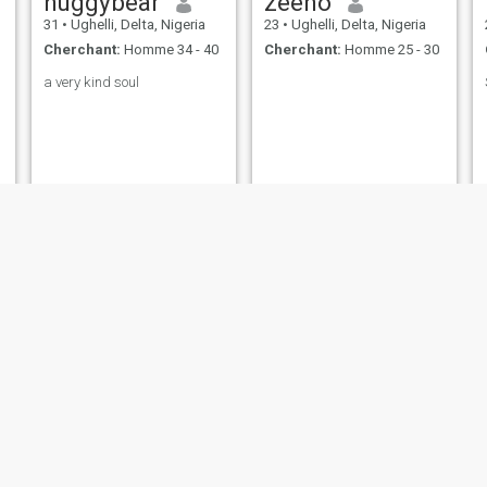
huggybear
zeeno
31
•
Ughelli, Delta, Nigeria
23
•
Ughelli, Delta, Nigeria
Cherchant:
Homme 34 - 40
Cherchant:
Homme 25 - 30
a very kind soul
Ruru
Adarighofua
25
•
Ughelli, Delta, Nigeria
23
•
Ughelli, Delta, Nigeria