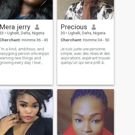
recherche d'un partenaire
pour toute votre vie, vous vous
connectez ! la connexion
authentique compte le plus
pour moi.
Mera jerry
Precious
33
•
Ughelli, Delta, Nigeria
30
•
Ughelli, Delta, Nigeria
Cherchant:
Homme 36 - 45
Cherchant:
Homme 34 - 50
I'm a kind, ambitious, and
Je suis juste une personne
easygoing person who enjoys
simple, avec des rêves et des
learning new things and
aspirations, espérant trouver
growing every day. I love
quelqu'un qui sera prêt à
meaningful conversations,
partager une vie avec moi
laughter, and spending time
with people who have
positive energy. I'm
passionate about social
media marketing and conte