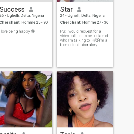
Success
Star
26
•
Ughelli, Delta, Nigeria
24
•
Ughelli, Delta, Nigeria
Cherchant:
Homme 25 - 90
Cherchant:
Homme 27 - 36
I love being happy 😁
PS: I would request for a
video call just to be certain of
who I'm talking to. Hi👋I'm a
biomedical laboratory
scientist looking to find a real
and genuine connection
outside of the lab. I'm an
ambivert a