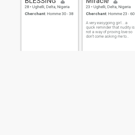
BLESSING
Miracle
28
•
Ughelli, Delta, Nigeria
23
•
Ughelli, Delta, Nigeria
Cherchant:
Homme 30 - 38
Cherchant:
Homme 23 - 60
A very easygoing girl....a
quick reminder that nudity is
not a way of proving love so
don't come asking me to
show my nakedness to prove
love to you...pls,I will block
you let's be civil.......Shalom
😊
Ella
Sarah
27
•
Ughelli, Delta, Nigeria
29
•
Ughelli, Delta, Nigeria