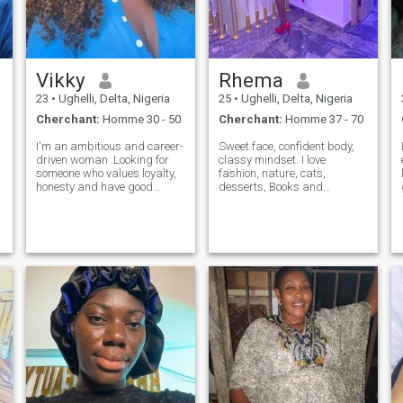
Vikky
Rhema
23
•
Ughelli, Delta, Nigeria
25
•
Ughelli, Delta, Nigeria
Cherchant:
Homme 30 - 50
Cherchant:
Homme 37 - 70
I'm an ambitious and career-
Sweet face, confident body,
driven woman .Looking for
classy mindset. I love
someone who values loyalty,
fashion, nature, cats,
honesty and have good
desserts, Books and
sense of humor, who also
romantic getaways. I enjoy
e
shares my values and
being treated well and giving
s
passions. Must love
the same energy back. I’m
adventure, good food, and
affectionate but not easy,
good company 😊.
and I value my privacy and
self-respect. Looki