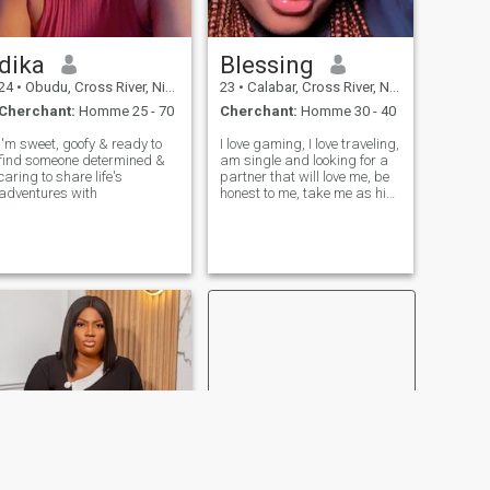
dika
Blessing
24
•
Obudu, Cross River, Nigeria
23
•
Calabar, Cross River, Nigeria
Cherchant:
Homme 25 - 70
Cherchant:
Homme 30 - 40
I'm sweet, goofy & ready to
I love gaming, I love traveling,
find someone determined &
am single and looking for a
caring to share life's
partner that will love me, be
adventures with
honest to me, take me as his
princess....i need a serious
relationship