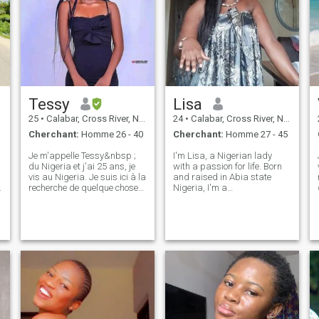
authentique peuvent nous
mener
Tessy
Lisa
25
•
Calabar, Cross River, Nigeria
24
•
Calabar, Cross River, Nigeria
Cherchant:
Homme 26 - 40
Cherchant:
Homme 27 - 45
Je m'appelle Tessy&nbsp ;
I'm Lisa, a Nigerian lady
du Nigeria et j'ai 25 ans, je
with a passion for life. Born
vis au Nigeria. Je suis ici à la
and raised in Abia state
recherche de quelque chose
Nigeria, I'm a
de réel, pas de jeux comme je
Nanny/hairstylist by day
suis réel et s'il vous plaît si
and a foodie, dancer, and
vous êtes après des nus s'il
bookworm by night. I love
vous plaît ne pas dire salut
trying out new recipes,
suis ici pour trouver une vraie
dancing to Afrobeats, and
relation de ne pas partager
spending time with my loved
mes nus et j'ai eu assez avec
le faux profil