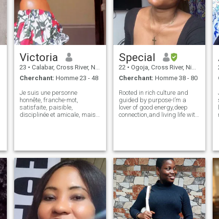
Victoria
Special
23
•
Calabar, Cross River, Nigeria
22
•
Ogoja, Cross River, Nigeria
Cherchant:
Homme 23 - 48
Cherchant:
Homme 38 - 80
Je suis une personne
Rooted in rich culture and
honnête, franche-mot,
guided by purpose-I’m a
satisfaite, paisible,
lover of good energy,deep
disciplinée et amicale, mais
connection,and living life with
ne me fais pas trop d'amis.je
intention.family and
c
suis correctement élevé et ai
community ground me
ce qu'il faut pour être une
moving, and I’m at my best
e
bonne épouse et pour
surrounded by genuine souls
construire ma maison
who know how to keep it real.
conjugale positivement. Je
when I’m not bu
suis aussi une dame
l
apologétique et une dame
avec une ambition, de
bonnes visions et
déterminations et un humain
forcé. J'aime juste être la
meilleure version de moi-
même et aussi une personne