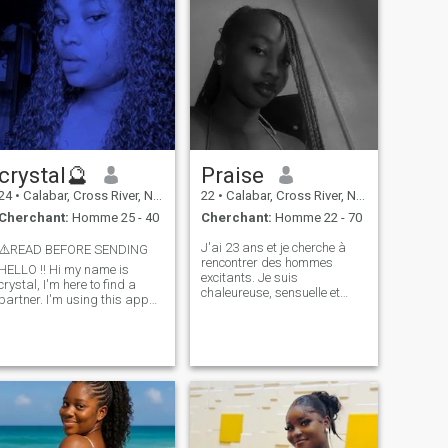
crystal🔮
Praise
24
•
Calabar, Cross River, Nigeria
22
•
Calabar, Cross River, Nigeria
Cherchant:
Homme 25 - 40
Cherchant:
Homme 22 - 70
J'ai 23 ans et je cherche à
⚠️READ BEFORE SENDING
rencontrer des hommes
HELLO ‼️ Hi my name is
excitants. Je suis
crystal, I'm here to find a
chaleureuse, sensuelle et
partner. I'm using this app
sélective. Je ne taquine pas
because I hope to find a
sans but, et je ne donne pas
match outside my race and
accès sans appréciation. Si
nationality. I am a Christian
tu es intentionnel, généreux et
and would like to meet a
que tu sais comment traiter
Christian man as well.
une femme, on s'entendra
someone who
parfaitement 😌