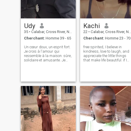
Udy
Kachi
35
•
Calabar, Cross River, Nigeria
22
•
Calabar, Cross River, Nigeria
Cherchant:
Homme 39 - 65
Cherchant:
Homme 23 - 70
Un cœur doux, un esprit fort.
free spirited, I believe in
Je crois à l'amour qui
kindness, love to laugh, and
ressemble à la maison. sûre,
appreciate the little things
solidaire et amusante. Je
that make life beautiful. if I
cherche un partenaire
were a fruit I'd definitely be a
honnête, attentionné et prêt à
pineapple🤭
grandir ensemble. La vie est
plus douce quand on a
quelqu'un avec qui la
partager.