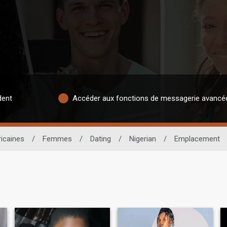
dent
Accéder aux fonctions de messagerie avancé
icaines
/
Femmes
/
Dating
/
Nigerian
/
Emplacement