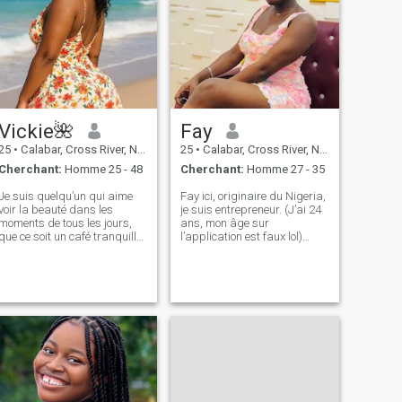
Vickie🌺
Fay
25
•
Calabar, Cross River, Nigeria
25
•
Calabar, Cross River, Nigeria
Cherchant:
Homme 25 - 48
Cherchant:
Homme 27 - 35
Je suis quelqu’un qui aime
Fay ici, originaire du Nigeria,
voir la beauté dans les
je suis entrepreneur. (J’ai 24
moments de tous les jours,
ans, mon âge sur
que ce soit un café tranquille
l’application est faux lol)
le matin, une conversation
J’aime voyager, la
profonde avec quelqu’un de
relocalisation est
spécial ou une aventure
définitivement une option
spontanée. Je suis infirmière
pour moi. J’aimerais
de profession, un peu
rencontrer un partenaire
gourmande dans l’âme et
aimable. Célibataire employé
une croyante ferme dans le
aucun enfant ne s'est jamais
pouvoir de la gentillesse.
marié et ne vit seul
Looking pour quelqu’un qui
est réfléchi, ouvert d’esprit et
qui n’a pas peur de plonger
profondément dans les joies