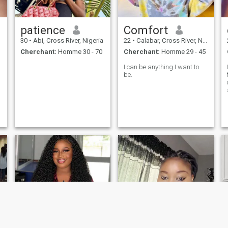
patience
Comfort
30
•
Abi, Cross River, Nigeria
22
•
Calabar, Cross River, Nigeria
Cherchant:
Homme 30 - 70
Cherchant:
Homme 29 - 45
I can be anything I want to
be.