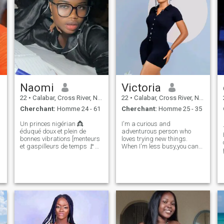
Naomi
Victoria
22
•
Calabar, Cross River, Nigeria
22
•
Calabar, Cross River, Nigeria
Cherchant:
Homme 24 - 61
Cherchant:
Homme 25 - 35
Un princes nigérian 👸
I'm a curious and
éduqué doux et plein de
adventurous person who
bonnes vibrations [menteurs
loves trying new things.
et gaspilleurs de temps 🚩
When I'm less busy,you can
continuez à défiler] je crois en
find me reading, hiking, or
la cohérence du rire et en la
trying out new clothes. i love
construction de quelque
fashion. I'm passionate
chose de réel J'aime les
about music, travel, and
conversations profondes une
meeting new peopl
touche d'aventure et
quelqu'un qui partage les
mêmes valeurs avec moi
voyons où les bonnes
vibrations et la connexion