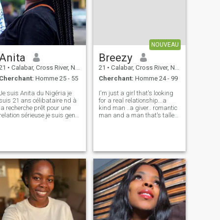
et les défis de la vie.
Construisons quelque chose
de réel, en commençant par
un simple \"salut\" - qui sait
où cela pourrait mener ? Let
connectons-nous sur une
NOUVEAU
bonne conversation, un rire
Anita
Breezy
partagé, et les petites choses
qui rendent la vie pleine.
21
•
Calabar, Cross River, Nigeria
21
•
Calabar, Cross River, Nigeria
Cherchant:
Homme 25 - 55
Cherchant:
Homme 24 - 99
Je suis Anita du Nigéria je
I'm just a girl that's looking
suis 21 ans célibataire nd à
for a real relationship...a
la recherche prêt pour une
kind man ..a giver.. romantic
relation sérieuse je suis gentil
man and a man that's taller
beau respectueux travailleur
than me
intelligent pacifique doux nd
adorable je suis un étudiant
de la santé j'aime être
honnête j'ai besoin de
quelqu'un pour appeler mon
propre personne à m'aimer
pour qui je suis je suis une
personne très sérieuse
d'esprit une fille simple dat
est juste à la quête d'amour
j'adore la mode j'aimerais
bien regarder je suis
amusant d'être avec pls si