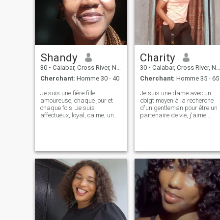
Shandy
Charity
30
•
Calabar, Cross River, Nigeria
30
•
Calabar, Cross River, Nigeria
Cherchant:
Homme 30 - 40
Cherchant:
Homme 35 - 65
Je suis une fière fille
Je suis une dame avec un
amoureuse, chaque jour et
doigt moyen à la recherche
chaque fois. Je suis
d'un gentleman pour être un
affectueux, loyal, calme, un
partenaire de vie, j'aime
peu introverti. C'est parce
cuisiner, la musique, j'aime
que j'aime mon espace, pas
prendre une promenade ave
de problèmes et loin du bruit.
mon partenaire, et romance,
Mais il est un peu extraverti,
j'ai besoin d'un partenaire d
lui. Ne parle pas trop, je suis
vie chrétien, si vous êtes un
une femme complète. La
escroc ne prenez pas la
belle-fille préférée de ta mère
peine de m'envoyer un
message éviter mon profil s'i
vous plaît