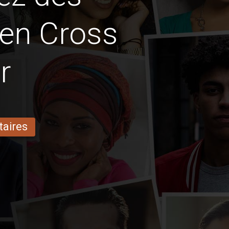
 en Cross
r
taires