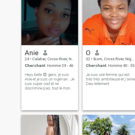
Anie
O
24
•
Calabar, Cross River, Nigeria
32
•
Ikom, Cross River, Nigeria
Cherchant:
Homme 29 - 46
Cherchant:
Homme 40 - 55
Heyu belle 😍 gens, je suis
Je suis une femme qui est
Anie et je suis un nigérian.. Je
très très ambitieuse et j'aime
suis super cool et ne
Dieu tellement
discrimine pas, tout le monde
est charmant dans leurs
manières uniques .. Je suis
intentionnel et ne joue pas à
des jeux, j'aime les vibrations
positives et les esprits
matures aussi.. J'aime aussi
apprendre plus et
m'améliorer pour être la
meilleure version de moi-
même. J'aime Dieu et je ne