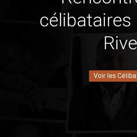
célibataires
Rive
Voir les Céliba