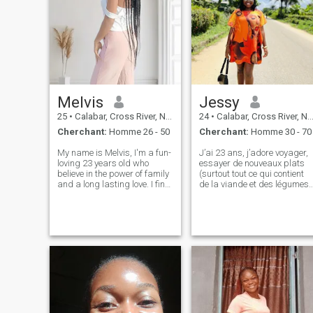
plaisante pas avec
quiconque que j'aime cher.
J'espère rencontrer des
âmes impressionnantes ici
ainsi qu'un grand match..
Cheers 🥂 au meilleur en
nous tous..
Melvis
Jessy
25
•
Calabar, Cross River, Nigeria
24
•
Calabar, Cross River, Nigeria
Cherchant:
Homme 26 - 50
Cherchant:
Homme 30 - 70
My name is Melvis, I'm a fun-
J’ai 23 ans, j’adore voyager,
loving 23 years old who
essayer de nouveaux plats
believe in the power of family
(surtout tout ce qui contient
and a long lasting love. I find
de la viande et des légumes)
joy in small things - whether
et découvrir de nouveaux
it's a cup of tea in the evening
endroits. J’aime les films
or reading novels. I spend my
drôles, les bonnes séries, et
days working at a self
honnêtement, j’adore mon
employed job am p
sommeil 😅. Je suis encore à
l’école bien que j’en aie
presque fini. Je cherche juste
quelque chose de réel et de
sain. Je suis également
ouvert à rencontrer de
nouvelles personnes cool
aussi.