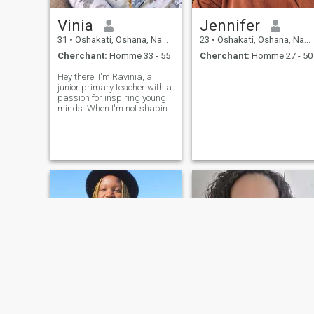
Vinia
Jennifer
31
•
Oshakati, Oshana, Namibie
23
•
Oshakati, Oshana, Namibie
Cherchant:
Homme 33 - 55
Cherchant:
Homme 27 - 50
Hey there! I'm Ravinia, a
junior primary teacher with a
passion for inspiring young
minds. When I'm not shaping
future geniuses, you can find
me whipping up a storm in
the kitchen, planning my next
travel adventure, or lending a
helping hand. I'm loo