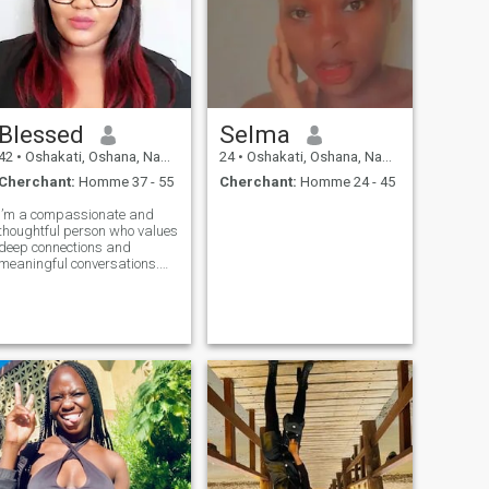
Blessed
Selma
42
•
Oshakati, Oshana, Namibie
24
•
Oshakati, Oshana, Namibie
Cherchant:
Homme 37 - 55
Cherchant:
Homme 24 - 45
I’m a compassionate and
thoughtful person who values
deep connections and
meaningful conversations.
Writing and supporting
others in their growth are my
passions.