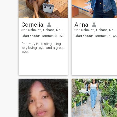
Cornelia
Anna
32
•
Oshakati, Oshana, Namibie
22
•
Oshakati, Oshana, Namibie
Cherchant:
Homme 33 - 61
Cherchant:
Homme 25 - 45
I’m a very interesting being.
very loving, loyal and a great
lover.