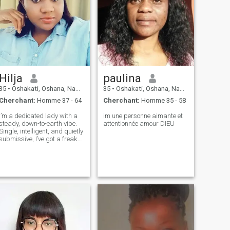
Hilja
paulina
35
•
Oshakati, Oshana, Namibie
35
•
Oshakati, Oshana, Namibie
Cherchant:
Homme 37 - 64
Cherchant:
Homme 35 - 58
I’m a dedicated lady with a
im une personne aimante et
steady, down-to-earth vibe.
attentionnée amour DIEU
Single, intelligent, and quietly
submissive, I’ve got a freaky
side that comes out with the
right energy. I love deep
conversations, real
chemistry, and connections
that feel effortless. If you