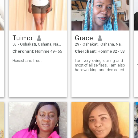
Tuimo
Grace
53
•
Oshakati, Oshana, Namibie
29
•
Oshakati, Oshana, Namibie
Cherchant:
Homme 49 - 65
Cherchant:
Homme 32 - 58
Honest and trust
I am very loving, caring and
most of all selfless. I am also
hardworking and dedicated.