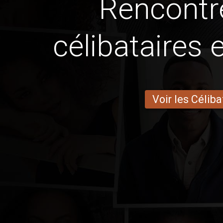
Rencontr
célibataires
Voir les Céliba