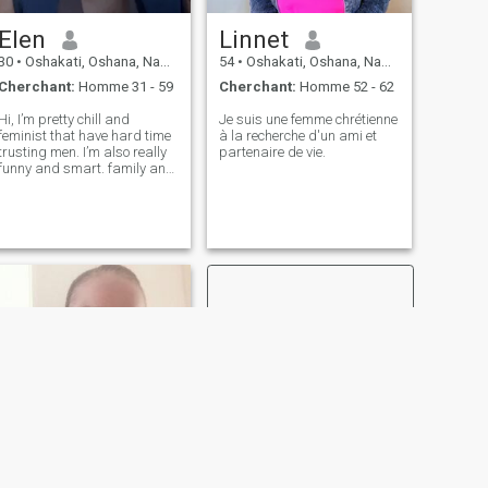
Elen
Linnet
30
•
Oshakati, Oshana, Namibie
54
•
Oshakati, Oshana, Namibie
Cherchant:
Homme 31 - 59
Cherchant:
Homme 52 - 62
Hi, I’m pretty chill and
Je suis une femme chrétienne
feminist that have hard time
à la recherche d'un ami et
trusting men. I’m also really
partenaire de vie.
funny and smart. family and
friends are very important to
me . let’s be friends 😊
SUIVANT