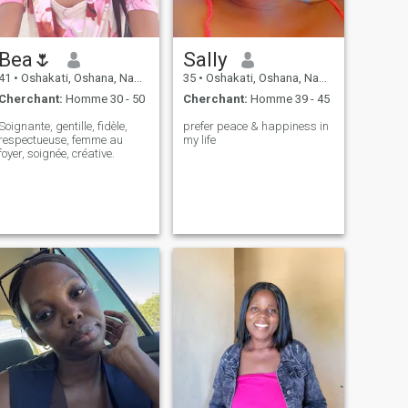
Bea🌷
Sally
41
•
Oshakati, Oshana, Namibie
35
•
Oshakati, Oshana, Namibie
Cherchant:
Homme 30 - 50
Cherchant:
Homme 39 - 45
Soignante, gentille, fidèle,
prefer peace & happiness in
respectueuse, femme au
my life
foyer, soignée, créative.