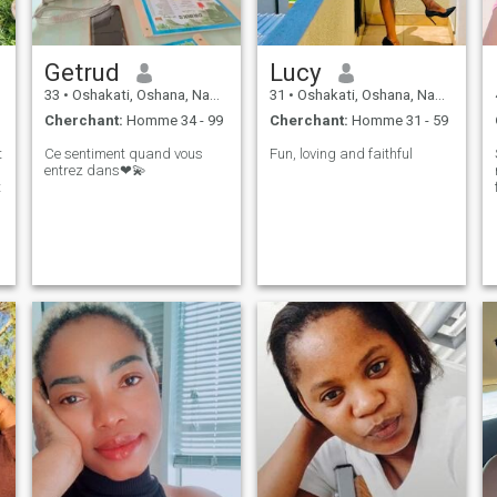
Getrud
Lucy
33
•
Oshakati, Oshana, Namibie
31
•
Oshakati, Oshana, Namibie
Cherchant:
Homme 34 - 99
Cherchant:
Homme 31 - 59
t
Ce sentiment quand vous
Fun, loving and faithful
entrez dans❤💫
t