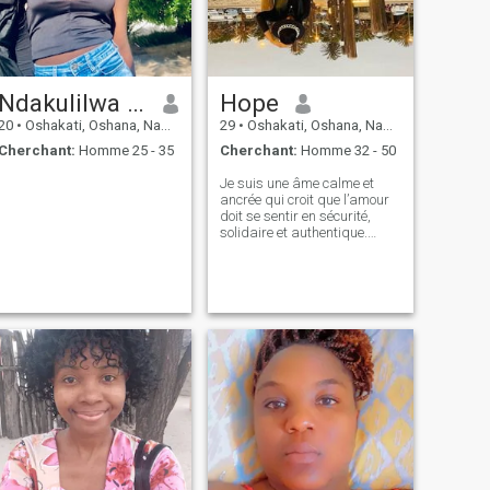
Ndakulilwa Helao
Hope
20
•
Oshakati, Oshana, Namibie
29
•
Oshakati, Oshana, Namibie
Cherchant:
Homme 25 - 35
Cherchant:
Homme 32 - 50
Je suis une âme calme et
ancrée qui croit que l’amour
doit se sentir en sécurité,
solidaire et authentique.
J'apprécie l'honnêteté, la
loyauté et les petites choses
qui rendent la vie belle,
comme les rires partagés,
les matins calmes café et les
discussions profondes tard
dans la nuit. Je ne suis pas
dans les jeux ou le drame, je
cherche juste quelqu'un qui
veut construire quelque chose
de réel ensemble. Si vous
avez un cœur gentil et un bon
sens de l’humour, nous nous
entendons probablement
très bien🫶🏻