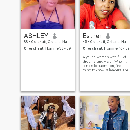
ASHLEY
Esther
33
•
Oshakati, Oshana, Namibie
45
•
Oshakati, Oshana, Namibie
Cherchant:
Homme 33 - 59
Cherchant:
Homme 40 - 59
A young woman with full of
dreams and vision When it
comes to submition, first
thing to know is leaders are
being followed, do not expect
to receive what you are not
ready to give.