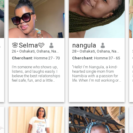
🌸Selma🩷
nangula
26
•
Oshakati, Oshana, Namibie
28
•
Oshakati, Oshana, Namibie
Cherchant:
Homme 27 - 70
Cherchant:
Homme 37 - 65
I’m someone who shows up,
"Hello! I'm Nangula, a kind-
listens, and laughs easily. I
hearted single mom from
believe the best relationships
Namibia with a passion for
feel safe, fun, and a little
life. When I'm not working or
magical.I’m a confident
spending time with my little
Black woman who
one, you can find me [insert
appreciates different
hobby or interest]. I'm looking
cultures and perspectives.
for someone who values love,
Open to meaningful
respect, and adventure
connection with someone ge