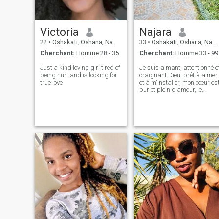
Victoria
Najara
22
•
Oshakati, Oshana, Namibie
33
•
Oshakati, Oshana, Namibie
Cherchant:
Homme 28 - 35
Cherchant:
Homme 33 - 99
Just a kind loving girl tired of
Je suis aimant, attentionné e
being hurt and is looking for
craignant Dieu, prêt à aimer
true love
et à m'installer, mon cœur es
pur et plein d'amour, je
travaille dur aussi. J'aime
cuisiner, faire du pain et
passer du temps avec ma
famille ❤️😊