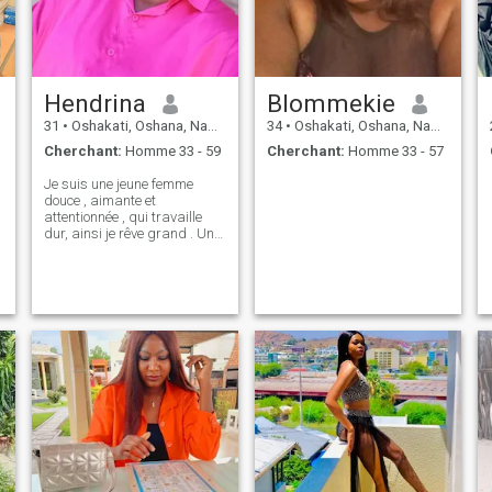
Hendrina
Blommekie
31
•
Oshakati, Oshana, Namibie
34
•
Oshakati, Oshana, Namibie
Cherchant:
Homme 33 - 59
Cherchant:
Homme 33 - 57
Je suis une jeune femme
douce , aimante et
attentionnée , qui travaille
dur, ainsi je rêve grand . Une
fois que tu me connaîtras
mieux , tu seras le chanceux.