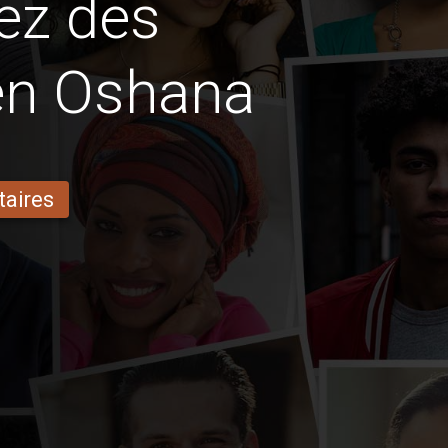
ez des
 en Oshana
taires