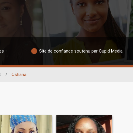
es
Site de confiance soutenu par Cupid Media
t
/
Oshana