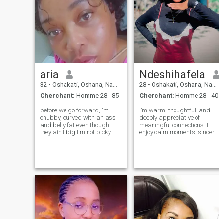
aria
Ndeshihafela
32
•
Oshakati, Oshana, Namibie
28
•
Oshakati, Oshana, Namibie
Cherchant:
Homme 28 - 85
Cherchant:
Homme 28 - 40
before we go forward,I'm
I’m warm, thoughtful, and
chubby, curved with an ass
deeply appreciative of
and belly fat even though
meaningful connections. I
they ain't big,I'm not picky
enjoy calm moments, sincere
because in life you won't
conversations, and the kind
know what awaits you in the
of laughter that feels easy
future,I cant call my self
and safe. I believe love
perfect,because a person you
should feel kind, steady, and
don't see your self do
reassuring—not rushed or
something
confusing.