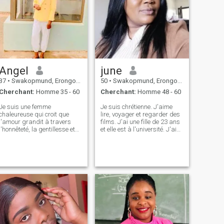
Angel
june
37
•
Swakopmund, Erongo, Namibie
50
•
Swakopmund, Erongo, Namibie
Cherchant:
Homme 35 - 60
Cherchant:
Homme 48 - 60
Je suis une femme
Je suis chrétienne. J'aime
chaleureuse qui croit que
lire, voyager et regarder des
l'amour grandit à travers
films. J'ai une fille de 23 ans
l'honnêteté, la gentillesse et
et elle est à l'université. J'ai
les rêves partagés.
beaucoup d'amour à donner
J'apprécie les conversations
et je suis ouvert à discuter
intéressantes, le rire et les
avec quelqu'un de sérieux,
moments simples qui
qui est prêt à s'installer
rendent la vie agréable. Je
dans le mariage. Je
suis ici avec un cœur ouvert,
préférerais quelqu'un qui est
dans l'espoir de rencontrer
disponible à tout moment et
quelqu'un de spécial pour
nous pouvons appeler par
construire une relation
vidéo autant que nous le
amoureuse et durable.
pouvons afin d'être en
mesure de mieux se
connaître.