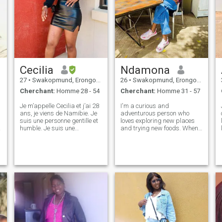
Cecilia
Ndamona
27
•
Swakopmund, Erongo, Namibie
26
•
Swakopmund, Erongo, Namibie
Cherchant:
Homme 28 - 54
Cherchant:
Homme 31 - 57
Je m’appelle Cecilia et j’ai 28
I'm a curious and
ans, je viens de Namibie. Je
adventurous person who
suis une personne gentille et
loves exploring new places
humble. Je suis une
and trying new foods. When
personne aimante et
I'm not working, you can find
honnête… J’aime lire la Bible
me hiking or reading a good
à mes heures libres. Je me
book. I'm passionate about
suis joint à cela pour
living life to the fullest and
chercher un homme sérieux,
enjoy trying new experiences.
quelqu'un qui veut être aimé,
I'm looki
je ne me soucie pas de la
t
distance car le plus
longtemps nous aurons
toujours une bonne
s
communication.