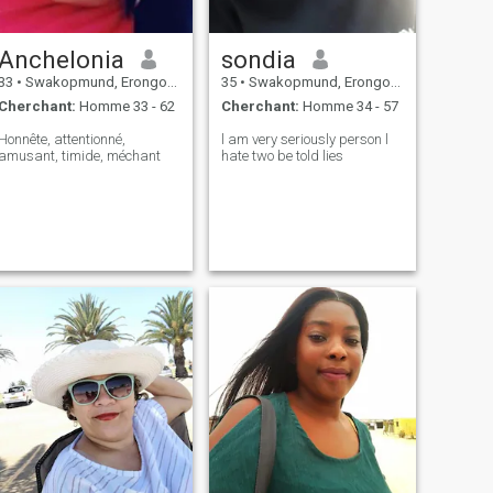
Anchelonia
sondia
33
•
Swakopmund, Erongo, Namibie
35
•
Swakopmund, Erongo, Namibie
Cherchant:
Homme 33 - 62
Cherchant:
Homme 34 - 57
Honnête, attentionné,
l am very seriously person l
amusant, timide, méchant
hate two be told lies