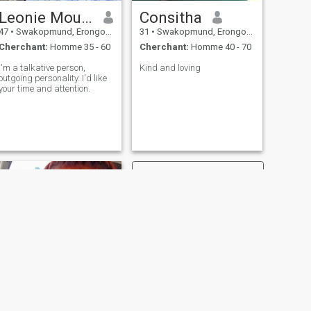
Leonie Mouton
Consitha
47
•
Swakopmund, Erongo, Namibie
31
•
Swakopmund, Erongo, Namibie
Cherchant:
Homme 35 - 60
Cherchant:
Homme 40 - 70
I'm a talkative person,
Kind and loving
outgoing personality. I'd like
your time and attention.
SUIVANT
Theresia