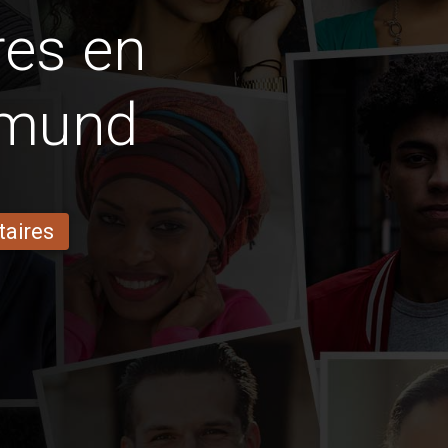
res en
mund
taires