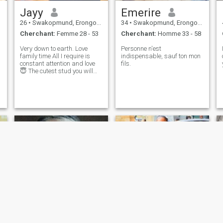
Jayy
Emerire
26
•
Swakopmund, Erongo, Namibie
34
•
Swakopmund, Erongo, Namibie
Cherchant:
Femme 28 - 53
Cherchant:
Homme 33 - 58
Very down to earth. Love
Personne n'est
family time All I require is
indispensable, sauf ton mon
constant attention and love
fils.
😇 The cutest stud you will
ever meet ☺️
Ester
Jeany