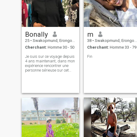
mutuel et le soutien, nous
vous. La Bible dit que celui
pourrions faire un bon
qui trouve une femme trouve
match.
une bonne chose.
Bonally
m
25
•
Swakopmund, Erongo, Namibie
38
•
Swakopmund, Erongo, Namibie
Cherchant:
Homme 30 - 50
Cherchant:
Homme 33 - 79
Je suis sur ce voyage depuis
Fin
4 ans maintenant, dans mon
expérience rencontrer une
personne sérieuse sur cet
espace n'est pas une chose
facile, mais quand je vois un
individu guniene je le saurai,
bienvenue dans mon monde
😁mon nom est Bonally, 26
ans je suis né, élevé et vis en
Namibie, mes parents ont un
hApply marié et ils sont en
pension, j'ai 6 frères et
sœurs et cela fait de moi le
dernier enfant de ma famille,
je suis béni avec une belle
doughter, elle est 5 ans, je
n'ai jamais été marié et