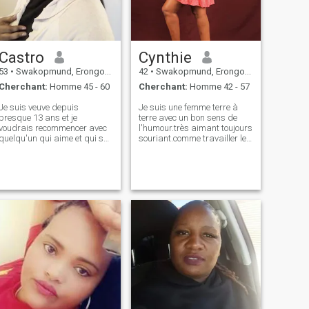
Castro
Cynthie
53
•
Swakopmund, Erongo, Namibie
42
•
Swakopmund, Erongo, Namibie
Cherchant:
Homme 45 - 60
Cherchant:
Homme 42 - 57
Je suis veuve depuis
Je suis une femme terre à
presque 13 ans et je
terre avec un bon sens de
voudrais recommencer avec
l'humour.très aimant toujours
quelqu'un qui aime et qui se
souriant.comme travailler le
préoccupe.
long de la plage regarder
des films