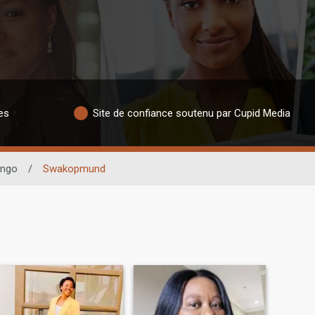
es
Site de confiance soutenu par Cupid Media
ongo
/
Swakopmund