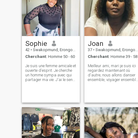
Sophie
Joan
42
•
Swakopmund, Erongo, Namibie
37
•
Swakopmund, Erongo, Namibie
Cherchant:
Homme 50 - 60
Cherchant:
Homme 39 - 58
Je suis une femme amicale et
Meilleur ami, mari je suis ici
ouverte d'esprit. Je cherche
regardez maintenant où
un homme sympa avec qui
d'autre, nous allons danser
partager ma vie. J'ai le sens
ensemble, voyager ensemble
de l'humour. Je suis honnête
cuisiner, rencontrer nos
et royal. J'apprécie une
familles et amis ensemble,
bonne communication et le
avoir notre lune de miel dans
partage d'activités. Je
la forêt ensemble, sentir mal
cherche quelqu'un qui pense
à la tête aah ne vous Uuh
et ressent la même chose.
mon épaule sont ici pour rin
Quelqu'un qui apprécie la
sur maintenant, se sentir
confiance, le respect et
fatigué? C'est OK maman es
l'amour. Si vous avez une
ici vous donnera votre
vision positive de la vie et que
massage mon roi mon mari,
vous cherchez une relation
et mon respect ainsi que me
sérieuse basée sur l'intérêt
soins seront toujours avec