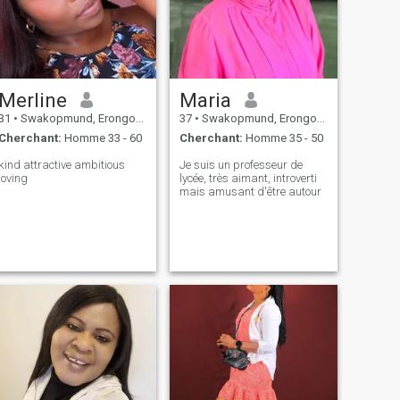
Merline
Maria
31
•
Swakopmund, Erongo, Namibie
37
•
Swakopmund, Erongo, Namibie
Cherchant:
Homme 33 - 60
Cherchant:
Homme 35 - 50
nd attractive ambitious
Je suis un professeur de
loving
lycée, très aimant, introverti
mais amusant d'être autour