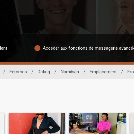
dent
Accéder aux fonctions de messagerie avancé
/
Femmes
/
Dating
/
Namibian
/
Emplacement
/
Er