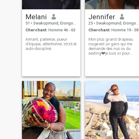
Melani
Jennifer
51
•
Swakopmund, Erongo, Namibie
25
•
Swakopmund, Erongo, Namibie
Cherchant:
Homme 46 - 63
Cherchant:
Homme 19 - 38
Aimant, patience, joueur
Mon plus grand drapeau
d'équipe, attentionné, strict et
rouge est un gars qui me
auto-discipliné.
demande des nus ou du
sexting💔je suis ici pour
trouver une âme soeur 🙏