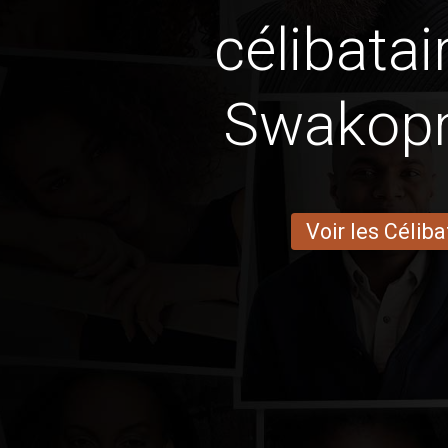
célibatai
Swakop
Voir les Céliba