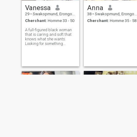
Vanessa
Anna
29
•
Swakopmund, Erongo, Namibie
38
•
Swakopmund, Erongo, Namibie
Cherchant:
Homme 33 - 50
Cherchant:
Homme 35 - 58
A full-figured black woman
that is caring and soft that
knows what she wants.
Looking for something
serious that could lead to
marriage.
Perry
Given