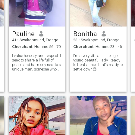
Pauline
Bonitha
41
•
Swakopmund, Erongo, Namibie
23
•
Swakopmund, Erongo, Namibie
Cherchant:
Homme 56 - 70
Cherchant:
Homme 23 - 46
I value honesty and respect. I
I'm a very vibrant, intelligent
ki
seek to share a life full of
young beautiful lady. Ready
peace and harmony next to a
to treat a man that's ready to
unique man, someone who
settle down😊.
lights up my days with his
love and affection. I am very
laid back, down to earth.
During my free time i love to
light candles fill my bat