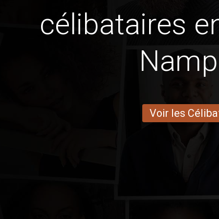
célibataires 
Namp
Voir les Céliba