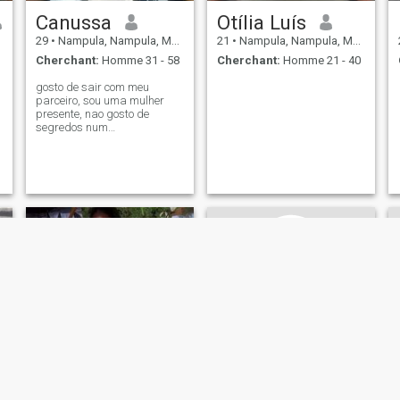
Canussa
Otília Luís
29
•
Nampula, Nampula, Mosambique
21
•
Nampula, Nampula, Mosambique
Cherchant:
Homme 31 - 58
Cherchant:
Homme 21 - 40
gosto de sair com meu
parceiro, sou uma mulher
presente, nao gosto de
segredos num
relacionamento
Mualule
Marie