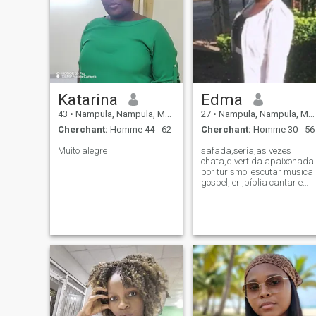
Katarina
Edma
43
•
Nampula, Nampula, Mosambique
27
•
Nampula, Nampula, Mosambique
Cherchant:
Homme 44 - 62
Cherchant:
Homme 30 - 56
Muito alegre
safada,seria,as vezes
chata,divertida apaixonada
por turismo ,escutar musica
gospel,ler ,bíblia cantar e
passear