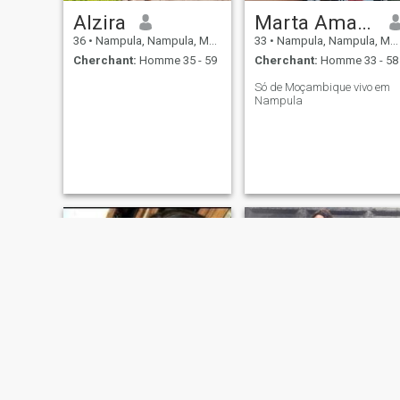
Alzira
Marta Amado Macango
36
•
Nampula, Nampula, Mosambique
33
•
Nampula, Nampula, Mosambique
Cherchant:
Homme 35 - 59
Cherchant:
Homme 33 - 58
Só de Moçambique vivo em
Nampula
Zela Charles
Carla Afonso João