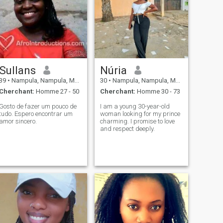
Sullans
Núria
39
•
Nampula, Nampula, Mosambique
30
•
Nampula, Nampula, Mosambique
Cherchant:
Homme 27 - 50
Cherchant:
Homme 30 - 73
Gosto de fazer um pouco de
I am a young 30-year-old
tudo. Espero encontrar um
woman looking for my prince
amor sincero.
charming. I promise to love
and respect deeply.