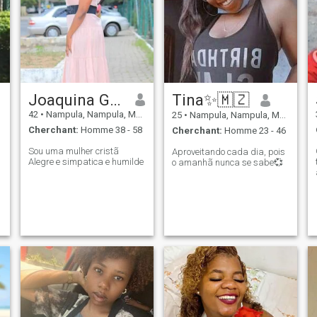
Joaquina Gaven
Tina✨🇲🇿
42
•
Nampula, Nampula, Mosambique
25
•
Nampula, Nampula, Mosambique
Cherchant:
Homme 38 - 58
Cherchant:
Homme 23 - 46
Sou uma mulher cristã
Aproveitando cada dia, pois
Alegre e simpatica e humilde
o amanhã nunca se sabe💞