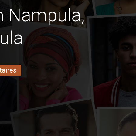
en Nampula,
ula
taires