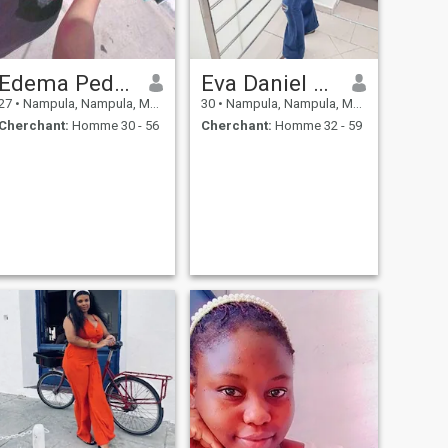
Edema Pedro
Eva Daniel Muemecha
27
•
Nampula, Nampula, Mosambique
30
•
Nampula, Nampula, Mosambique
Cherchant:
Homme 30 - 56
Cherchant:
Homme 32 - 59