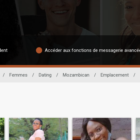
dent
Accéder aux fonctions de messagerie avancé
/
Femmes
/
Dating
/
Mozambican
/
Emplacement
/