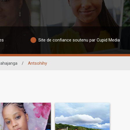
es
Site de confiance soutenu par Cupid Media
ahajanga
/
Antsohihy