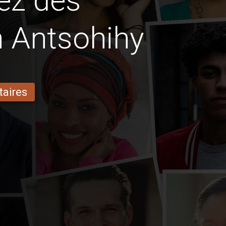
ez des
n Antsohihy
taires