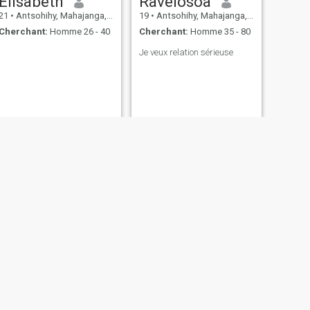
Elisabeth
Ravelosoa
21
•
Antsohihy, Mahajanga, Madagascar
19
•
Antsohihy, Mahajanga, Madagascar
Cherchant:
Homme 26 - 40
Cherchant:
Homme 35 - 80
Je veux relation sérieuse
SUIVANT
sofia
21
•
Antsohihy, Mahajanga, Madagascar