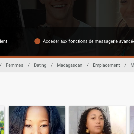
dent
Accéder aux fonctions de messagerie avancé
/
Femmes
/
Dating
/
Madagascan
/
Emplacement
/
M