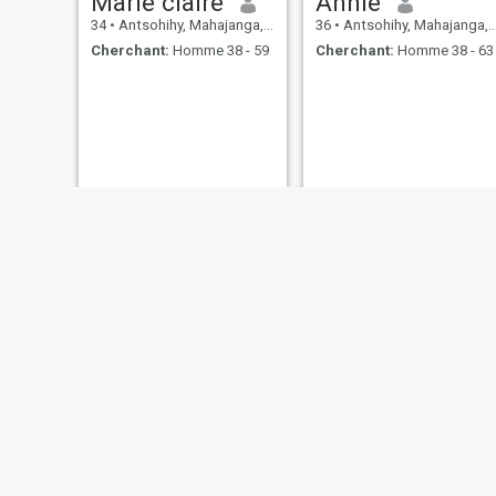
Marie claire
Annie
34
•
Antsohihy, Mahajanga, Madagascar
36
•
Antsohihy, Mahajanga, Madagascar
Cherchant:
Homme 38 - 59
Cherchant:
Homme 38 - 63
judithe
Sidney Marus
36
•
Antsohihy, Mahajanga, Madagascar
30
•
Antsohihy, Mahajanga, Madagascar