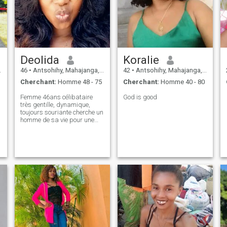
Deolida
Koralie
46
•
Antsohihy, Mahajanga, Madagascar
42
•
Antsohihy, Mahajanga, Madagascar
Cherchant:
Homme 48 - 75
Cherchant:
Homme 40 - 80
Femme 46ans célibataire
God is good
très gentille, dynamique,
toujours souriante cherche un
homme de sa vie pour une
relation sérieuse et durable.