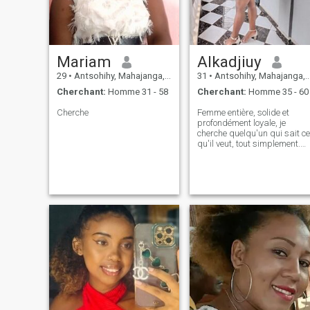
Mariam
Alkadjiuy
29
•
Antsohihy, Mahajanga, Madagascar
31
•
Antsohihy, Mahajanga, Madagascar
Cherchant:
Homme 31 - 58
Cherchant:
Homme 35 - 60
Cherche
Femme entière, solide et
profondément loyale, je
cherche quelqu'un qui sait ce
qu'il veut, tout simplement.
J'avance avec calme,
sensualité et détermination,
et je ne joue pas avec les
sentiments. J'aime les
relations qui se construisent
lentement, avec respect,
constance et présence. Si tu
recherches une femme qui
assume ses valeurs, qui ne
se laisse pas bousculer,
mais qui sait offrir douceur,
humour et une vraie sécurité
émotionnelle… alors tu es
peut-être au bon endroit.