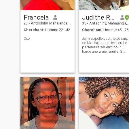
Francela
Judithe RAHARISOA
23
•
Antsohihy, Mahajanga, Madagascar
35
•
Antsohihy, Mahajanga, Madagascar
Cherchant:
Homme 22 - 42
Cherchant:
Homme 45 - 75
Cool
Je m'appelle Judithe Je suis
de Madagascar Je cherche
partenaire sérieux, pour
fondé une vraie famille. Si
vous êtes intéressé ; vous
pouvez me contacter.