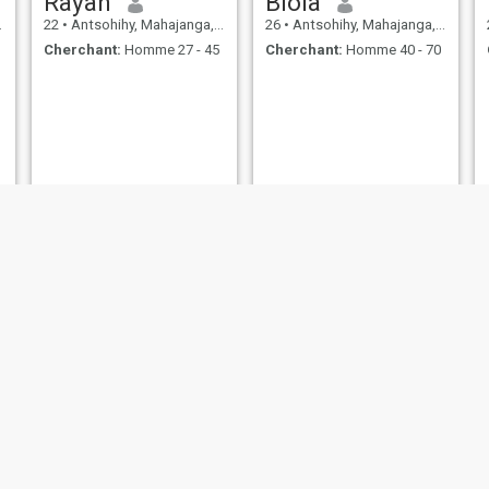
Rayah
Biola
22
•
Antsohihy, Mahajanga, Madagascar
26
•
Antsohihy, Mahajanga, Madagascar
Cherchant:
Homme 27 - 45
Cherchant:
Homme 40 - 70
Chriciana
Elia
20
•
Antsohihy, Mahajanga, Madagascar
25
•
Antsohihy, Mahajanga, Madagascar