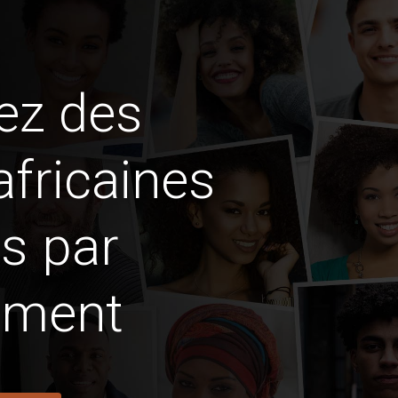
ez des
africaines
s par
ement