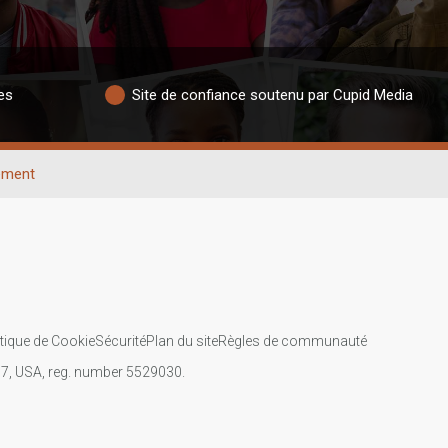
es
Site de confiance soutenu par Cupid Media
ement
itique de Cookie
Sécurité
Plan du site
Règles de communauté
107, USA, reg. number 5529030.