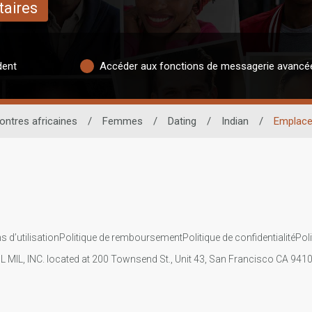
taires
dent
Accéder aux fonctions de messagerie avancé
ontres africaines
/
Femmes
/
Dating
/
Indian
/
Emplac
s d’utilisation
Politique de remboursement
Politique de confidentialité
Pol
IL MIL, INC. located at 200 Townsend St., Unit 43, San Francisco CA 94