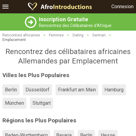
Connexion
Inscription Gratuite
Rencontrez des Célibataires d'Afrique
Rencontres africaines
>
Femmes
>
Dating
>
German
>
Emplacement
Rencontrez des célibataires africaines
Allemandes par Emplacement
Villes les Plus Populaires
Berlin
Düsseldorf
Frankfurt am Main
Hamburg
München
Stuttgart
Régions les Plus Populaires
Baden-Wurttemberg
Bavaria
Berlin
Hesse