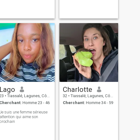
Lago
Charlotte
23
•
Tiassalé, Lagunes, Côte d'ivoire
32
•
Tiassalé, Lagunes, Côte d'ivoire
Cherchant:
Homme 23 - 46
Cherchant:
Homme 34 - 59
Je suis une femme sérieuse
attention qui aime son
prochain