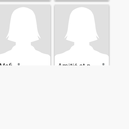
Mafi
Amitié et pourquoi pas l'amour
39
•
Tiassalé, Lagunes, Côte d'ivoire
22
•
Tiassalé, Lagunes, Côte d'ivoire
Cherchant:
Homme 35 - 50
Cherchant:
21 - 25
Célibataire