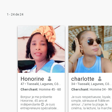
1 - 24 de 24
Honorine
charlotte
47
•
Tiassalé, Lagunes, Côte d'ivoire
34
•
Tiassalé, Lagunes, Côte d'ivoire
Cherchant:
Homme 45 - 60
Cherchant:
Homme 34 - 99
Bonjour je me présente
Je suis respectueuse, loyale,
Honorine, 45 ans et
simple, sérieuse et fidèle en
indépendante 😊 Je suis
amour. J'aime la plage, le
entrepreneure spécialisée
cinéma, la lecture, la marche
dans l’élevage de poulets de