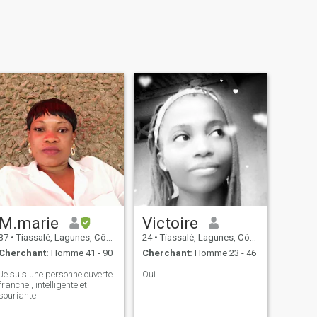
M.marie
Victoire
37
•
Tiassalé, Lagunes, Côte d'ivoire
24
•
Tiassalé, Lagunes, Côte d'ivoire
Cherchant:
Homme 41 - 90
Cherchant:
Homme 23 - 46
Je suis une personne ouverte
Oui
franche , intelligente et
souriante