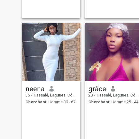
chair et dans la revente
d’œufs. L’élevage est pour
moi une passion avant d’être
un métier. Jai apprise sur le
tas et le temps m
neena
grâce
35
•
Tiassalé, Lagunes, Côte d'ivoire
20
•
Tiassalé, Lagunes, Côte d'ivoire
Cherchant:
Homme 39 - 67
Cherchant:
Homme 25 - 44