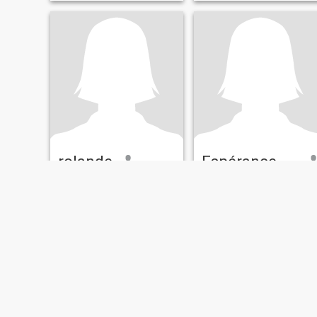
rolande
Espérance béni dé DIEU
26
•
Tiassalé, Lagunes, Côte d'ivoire
38
•
Tiassalé, Lagunes, Côte d'ivoire
Cherchant:
Homme 31 - 45
Cherchant:
Homme 45 - 68