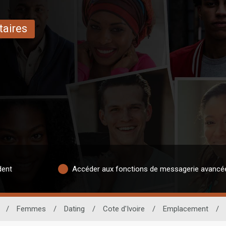
taires
dent
Accéder aux fonctions de messagerie avancé
/
Femmes
/
Dating
/
Cote d'Ivoire
/
Emplacement
/