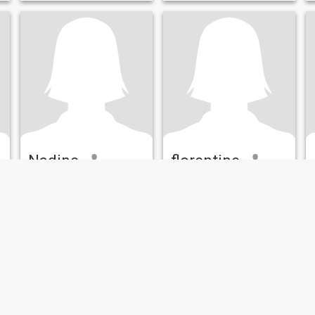
Nadine
florentine
23
•
Tiassalé, Lagunes, Côte d'ivoire
38
•
Tiassalé, Lagunes, Côte d'ivoire
Cherchant:
Homme 26 - 50
Cherchant:
Homme 37 - 59