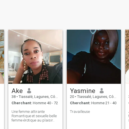
Ake
Yasmine
38
•
Tiassalé, Lagunes, Côte d'ivoire
20
•
Tiassalé, Lagunes, Côte d'ivoire
Cherchant:
Homme 40 - 72
Cherchant:
Homme 21 - 40
Une femme attirante
Travailleuse
Romantique et sexuelle belle
femme érotique au plaisir..
.