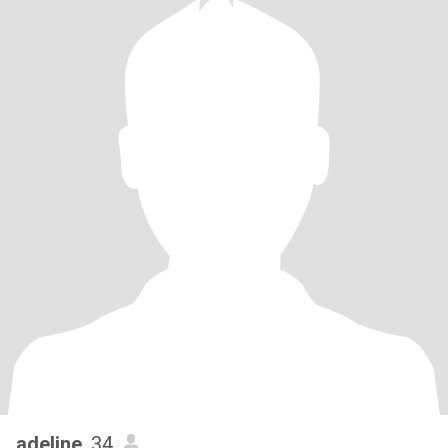
adeline
, 34