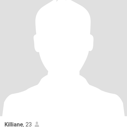
Killiane
, 23