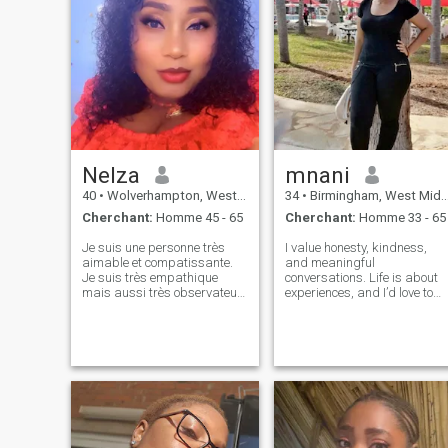
Nelza
mnani
40
•
Wolverhampton, West Midlands, Royaume Uni
34
•
Birmingham, West Midlands, Royaume Uni
Cherchant:
Homme 45 - 65
Cherchant:
Homme 33 - 65
Je suis une personne très
I value honesty, kindness,
aimable et compatissante.
and meaningful
Je suis très empathique
conversations. Life is about
mais aussi très observateur.
experiences, and I’d love to
Je n'aime pas les gens
share mine with someone
frivoles et paresseux. Je suis
who’s equally open-minded,
très engagé dans tout ce que
adventurous, and ready for
je fais. Je suis très
something real. Whether it’s
romantique et j'adore les
exploring new places, havin
câlins. Je suis un amoureux
deep talks ov
des enfants. J'aime voyager
et voir des films aussi.
J'aime bien m'amuser (Ne
me demandez pas mon