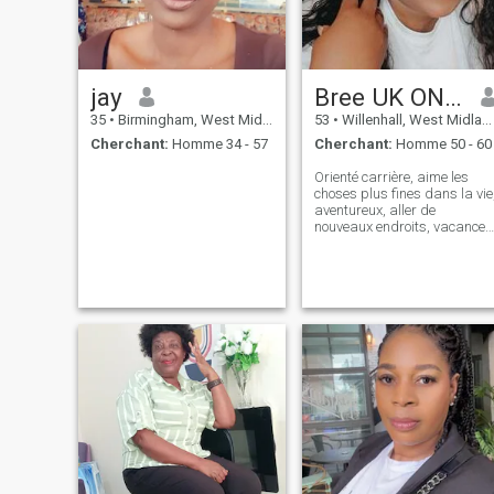
jay
Bree UK ONLY Please!!!
35
•
Birmingham, West Midlands, Royaume Uni
53
•
Willenhall, West Midlands, Royaume Uni
Cherchant:
Homme 34 - 57
Cherchant:
Homme 50 - 60
Orienté carrière, aime les
choses plus fines dans la vie
aventureux, aller de
nouveaux endroits, vacances
Je n'apprécie pas les pertes
de temps