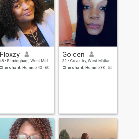
Floxzy
Golden
48
•
Birmingham, West Midlands, Royaume Uni
32
•
Coventry, West Midlands, Royaume Uni
Cherchant:
Homme 40 - 60
Cherchant:
Homme 33 - 55