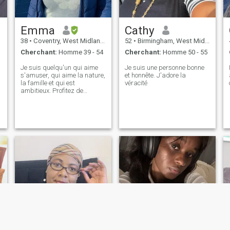
Emma
Cathy
38
•
Coventry, West Midlands, Royaume Uni
52
•
Birmingham, West Midlands, Royaume Uni
Cherchant:
Homme 39 - 54
Cherchant:
Homme 50 - 55
Je suis quelqu'un qui aime
Je suis une personne bonne
s'amuser, qui aime la nature,
et honnête. J'adore la
la famille et qui est
véracité
ambitieux. Profitez de
longues promenades sur la
plage.