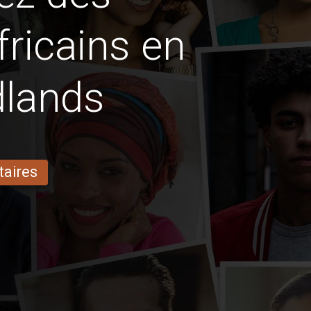
fricains en
dlands
taires