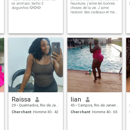
os animais, tenho 3
heureuse, j'aime les bonnes
doguinhos 🐶🐶🐶
choses de la vie. J'aime
recevoir des cadeaux et me
faire dorloter. Mon téléphone
Raissa
lian
29
•
Queimados, Rio de Janeiro, Brésil
45
•
Campos, Rio de Janeiro, Brésil
Cherchant:
Homme 30 - 42
Cherchant:
Homme 40 - 65