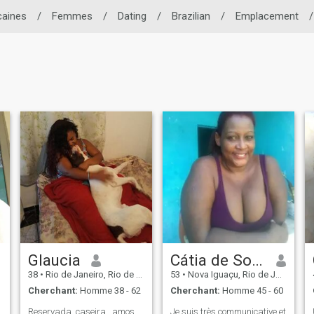
caines
/
Femmes
/
Dating
/
Brazilian
/
Emplacement
/
Glaucia
Cátia de Souza
38
•
Rio de Janeiro, Rio de Janeiro, Brésil
53
•
Nova Iguaçu, Rio de Janeiro, Brésil
Cherchant:
Homme 38 - 62
Cherchant:
Homme 45 - 60
Reservada, caseira , amos
Je suis très communicative et