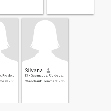
Silvana
Janeiro, Brésil
33
•
Queimados, Rio de Janeiro, Brésil
e 43 - 50
Cherchant:
Homme 33 - 35