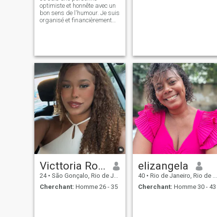
optimiste et honnête avec un
bon sens de l'humour. Je suis
organisé et financièrement
responsable. J'aime voyager,
découvrir de nouvelles
cultures et goûter à
différentes cuisines. Je vis
actuellement à Rio de
Janeiro, au Brésil. Je suis
mariée depuis neuf ans,
mais je n'ai pas d'enfants.
Victtoria Rodrigues
elizangela
24
•
São Gonçalo, Rio de Janeiro, Brésil
40
•
Rio de Janeiro, Rio de Janeiro, Brésil
Cherchant:
Homme 26 - 35
Cherchant:
Homme 30 - 43