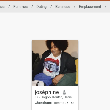
nes
/
Femmes
/
Dating
/
Beninese
/
Emplacement
/
joséphine
37
•
Dogbo, Kouffo, Benin
Cherchant:
Homme 35 - 58