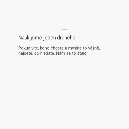
Našli jsme jeden druhého.
Pokud víte, koho chcete a myslíte to vážně,
najdete, co hledáte. Nám se to stalo.
uka vrácení
Prohlášení o ochraně
Zásady používání