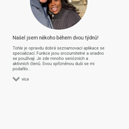
Našel jsem někoho během dvou týdnů!
Tohle je opravdu dobrá seznamovací aplikace se
specializací. Funkce jsou srozumitelné a snadno
se používají. Je zde mnoho seriózních a
aktivních členů. Svou spřízněnou duši se mi
podařilo...
více
NÁSLEDUJÍCÍ
POSLEDNÍ
Bezpečnost
Mapa
Pokynů pro