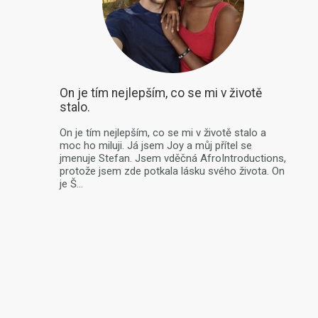
On je tím nejlepším, co se mi v životě
stalo.
On je tím nejlepším, co se mi v životě stalo a
moc ho miluji. Já jsem Joy a můj přítel se
jmenuje Stefan. Jsem vděčná AfroIntroductions,
protože jsem zde potkala lásku svého života. On
je Š...
více
PRVNÍ
PŘEDCHOZÍ
O
Kontaktujte
Úspěšné
Podmínky
Zár