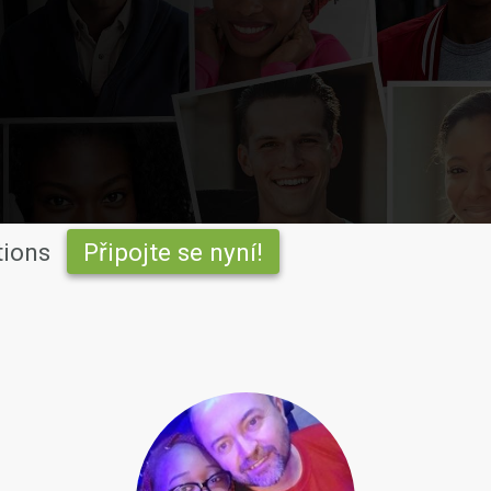
tions
Připojte se nyní!