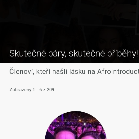
Skutečné páry, skutečné příběhy!
Členoví, kteří našli lásku na AfroIntroduc
Zobrazeny 1 - 6 z 209