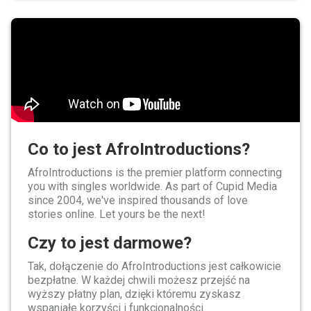
Co to jest AfroIntroductions?
AfroIntroductions is the premier platform connecting
you with singles worldwide. As part of Cupid Media
since 2004, we've inspired thousands of love
stories online. Let yours be the next!
Czy to jest darmowe?
Tak, dołączenie do AfroIntroductions jest całkowicie
bezpłatne. W każdej chwili możesz przejść na
wyższy płatny plan, dzięki któremu zyskasz
wspaniałe korzyści i funkcjonalności.