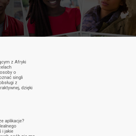
ącym z Afryki
celach
 osoby o
znać singli
obsługi z
aktywnej, dzięki
e aplikacje?
dealnego
i jakie