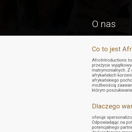
O nas
Co to jest Af
AfroIntroductions t
przeżycie wyjątkowy
matrymonialnych. Z n
afrykańskich korzen
afrykańskiego pocho
możliwością zaawans
którym poszukiwanie
Dlaczego war
oferuje spersonaliz
Odpowiadając na pot
potencjalnego partner