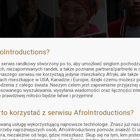
roIntroductions?
o serwis randkowy stworzony po to, aby umożliwić singlom pochodz
ch, niezapomnianych randek, a także poznanie partnera/partnerki w 
aszego serwisu nie korzystają jedynie mieszkańcy Afryki, ale także
iach mieszkające w USA, Kanadzie i Europie, dzięki czemu możesz po
dzenia z całego świata. Naszym celem jest zapewnienie przyjaznej 
owanego wyszukiwania, wysyłania wiadomości oraz łączności inter
 prawdziwej miłości będzie łatwe i przyjemne.
to korzystać z serwisu AfroIntroductions?
owaną usługę wykorzystującą najnowsze technologie. Znasz już nasz
rzeby najróżniejszych osób, AfroIntroductions pomoże znaleźć Ci i
a, niezależnie od tego, gdzie mieszkasz. Skup się na tym, kim jesteś 