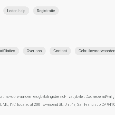
Leden help
Registratie
affiliaties
Over ons
Contact
Gebruiksvoorwaarde
bruiksvoorwaarden
Terugbetalingsbeleid
Privacybeleid
Cookiebeleid
Veilig
IL MIL, INC. located at 200 Townsend St., Unit 43, San Francisco CA 94