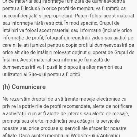
Orice material sau informație furnizată de dumneavoastră
pentru a fi inclusă în orice profil de membru va fi tratată ca
necconfidențială și neproprietară. Putem folosi acest material
sau informație fără restricții. În mod specific, Grupul de
Întâlniri va folosi acest material sau informație (inclusiv orice
informație de profil, fotografii, înregistrări video sau audio) pe
care ni le-ați furnizat pentru a copia profilul dumneavoastră pe
orice alt site de întâlniri relevant deținut și operat de Grupul de
Întâlniri. Acest material sau informație furnizată de
dumneavoastră va fi pusă la dispoziția altor membri sau
utilizatori ai Site-ului pentru a fi citită.
(h) Comunicare
Ne rezervăm dreptul de a vă trimite mesaje electronice cu
privire la potrivirile de profil recomandate, alerte de notificare
a activității, cum ar fi alerte de interes sau alerte de mesaje,
promoții sau oferte, modificări sau adăugiri la serviciile
noastre sau orice produse și servicii ale afacerilor noastre
afiliate. Dacă sunteți membru al Website-ului/Aplicației