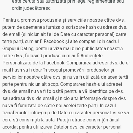
este cerută sau autorizată prin lege, reglementare sau
ordin judecătoresc.
Pentru a promova produsele și serviciile noastre către dvs.,
putem de asemenea furniza o scrisoare hash cu adresa dvs.
de email (și niciun alt fel de Date cu caracter personal) către
terțe părți, cum ar fi Facebook și alte companii din cadrul
Grupului Dating, pentru a viza mai bine publicitatea noastră
către dvs., folosind produse cum ar fi Audiențele
Personalizate de la Facebook. Compararea adresei dvs. de e-
mail hash va fi doar în scopul promovării produselor și
serviciilor noastre către dvs. și nu va fi utilizată de acea terță
parte pentru niciun alt scop. Compararea hash-ului adresei
dvs. de email nu va fi folosită pentru a vă identifica pe dvs.
sau adresa dvs. de email și nicio altă informație despre dvs.
nu va fi furnizată de către noi acelei terțe părți. În cazul
transferurilor intra-grup de Date cu caracter personal, vi se va
cere să consimțiți la asta. Puteți retrage consimțământul
acordat pentru utilizarea Datelor dvs. cu caracter personal