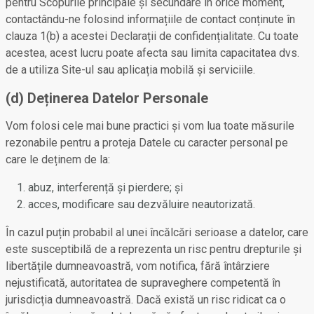
pentru Scopurile principale și secundare în orice moment,
contactându-ne folosind informațiile de contact conținute în
clauza 1(b) a acestei Declarații de confidențialitate. Cu toate
acestea, acest lucru poate afecta sau limita capacitatea dvs.
de a utiliza Site-ul sau aplicația mobilă și serviciile.
(d) Deținerea Datelor Personale
Vom folosi cele mai bune practici și vom lua toate măsurile
rezonabile pentru a proteja Datele cu caracter personal pe
care le deținem de la:
abuz, interferență și pierdere; și
acces, modificare sau dezvăluire neautorizată.
În cazul puțin probabil al unei încălcări serioase a datelor, care
este susceptibilă de a reprezenta un risc pentru drepturile și
libertățile dumneavoastră, vom notifica, fără întârziere
nejustificată, autoritatea de supraveghere competentă în
jurisdicția dumneavoastră. Dacă există un risc ridicat ca o