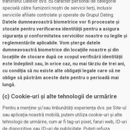
transferul Datelor dvs. cu caracter personal de categorie
specială către furnizorii noștri de servicii terți, inclusiv
serviciile afiliate controlate și operate de Grupul Dating.
Datele dumneavoastră biometrice vor fi procesate și
stocate pentru verificarea identității pentru a asigura
siguranța și conformitatea serviciilor noastre cu legile și
reglementările aplicabile. Vom șterge datele
dumneavoastră biometrice din locațiile noastre și din
locațiile de stocare după ce scopul verificării identității
este îndeplinit sau, în orice caz, nu mai târziu de trei ani,
cu condiția să nu existe alte obligații legale care să ne
oblige să păstrăm aceste date pentru o perioadă mai
lungă.
(c) Cookie-uri și alte tehnologii de urmărire
Pentru a menține și/sau îmbunătăți experiența dvs. pe Site-ul
sau aplicația noastră mobilă, putem utiliza cookie-uri și alte
tehnologii de urmărire, cum ar fi tag-uri pixel, faruri web, ID-uri
de dispozitive sau ID-uri de publicitate. Puteți refuza