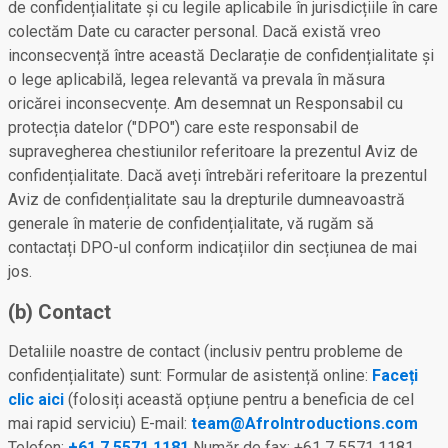
de confidențialitate și cu legile aplicabile în jurisdicțiile în care
colectăm Date cu caracter personal. Dacă există vreo
inconsecvență între această Declarație de confidențialitate și
o lege aplicabilă, legea relevantă va prevala în măsura
oricărei inconsecvențe. Am desemnat un Responsabil cu
protecția datelor ("DPO") care este responsabil de
supravegherea chestiunilor referitoare la prezentul Aviz de
confidențialitate. Dacă aveți întrebări referitoare la prezentul
Aviz de confidențialitate sau la drepturile dumneavoastră
generale în materie de confidențialitate, vă rugăm să
contactați DPO-ul conform indicațiilor din secțiunea de mai
jos.
(b) Contact
Detaliile noastre de contact (inclusiv pentru probleme de
confidențialitate) sunt: Formular de asistență online:
Faceți
clic aici
(folosiți această opțiune pentru a beneficia de cel
mai rapid serviciu) E-mail:
team@AfroIntroductions.com
Telefon:
+61 7 5571 1181
Număr de fax: +61 7 5571 1181