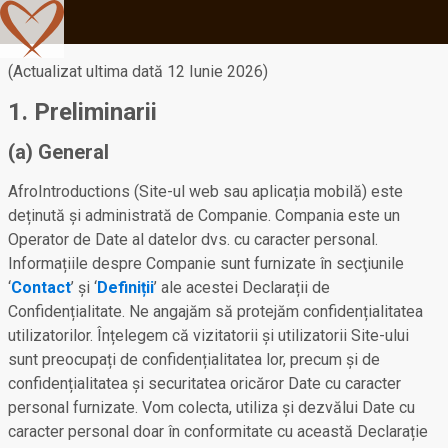
(Actualizat ultima dată 12 Iunie 2026)
1. Preliminarii
(a) General
AfroIntroductions (Site-ul web sau aplicația mobilă) este
deținută și administrată de Companie. Compania este un
Operator de Date al datelor dvs. cu caracter personal.
Informațiile despre Companie sunt furnizate în secţiunile
‘
Contact
’ şi ‘
Definiții
’ ale acestei Declarații de
Confidențialitate. Ne angajăm să protejăm confidențialitatea
utilizatorilor. Înțelegem că vizitatorii și utilizatorii Site-ului
sunt preocupați de confidențialitatea lor, precum și de
confidențialitatea și securitatea oricăror Date cu caracter
personal furnizate. Vom colecta, utiliza și dezvălui Date cu
caracter personal doar în conformitate cu această Declarație