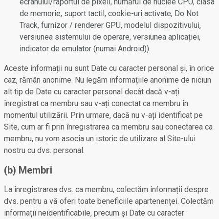
ecranului/raportul de pixeli, numărul de nuclee CPU, clasa
de memorie, suport tactil, cookie-uri activate, Do Not
Track, furnizor / renderer GPU, modelul dispozitivului,
versiunea sistemului de operare, versiunea aplicației,
indicator de emulator (numai Android)).
Aceste informații nu sunt Date cu caracter personal și, în orice
caz, rămân anonime. Nu legăm informațiile anonime de niciun
alt tip de Date cu caracter personal decât dacă v-ați
înregistrat ca membru sau v-ați conectat ca membru în
momentul utilizării. Prin urmare, dacă nu v-ați identificat pe
Site, cum ar fi prin înregistrarea ca membru sau conectarea ca
membru, nu vom asocia un istoric de utilizare al Site-ului
nostru cu dvs. personal.
(b) Membri
La înregistrarea dvs. ca membru, colectăm informații despre
dvs. pentru a vă oferi toate beneficiile apartenenței. Colectăm
informații neidentificabile, precum și Date cu caracter