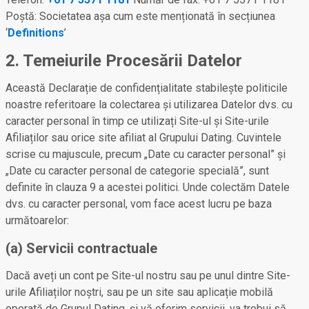
Poștă: Societatea așa cum este menționată în secțiunea
‘
Definitions
’
2. Temeiurile Procesării Datelor
Această Declarație de confidențialitate stabilește politicile
noastre referitoare la colectarea și utilizarea Datelor dvs. cu
caracter personal în timp ce utilizați Site-ul și Site-urile
Afiliaților sau orice site afiliat al Grupului Dating. Cuvintele
scrise cu majuscule, precum „Date cu caracter personal” și
„Date cu caracter personal de categorie specială”, sunt
definite în clauza 9 a acestei politici. Unde colectăm Datele
dvs. cu caracter personal, vom face acest lucru pe baza
următoarelor:
(a) Servicii contractuale
Dacă aveți un cont pe Site-ul nostru sau pe unul dintre Site-
urile Afiliaților noștri, sau pe un site sau aplicație mobilă
operată de Grupul Dating, și vă oferim servicii, va trebui să