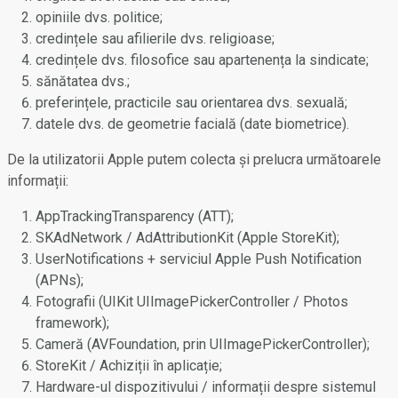
opiniile dvs. politice;
credințele sau afilierile dvs. religioase;
credințele dvs. filosofice sau apartenența la sindicate;
sănătatea dvs.;
preferințele, practicile sau orientarea dvs. sexuală;
datele dvs. de geometrie facială (date biometrice).
De la utilizatorii Apple putem colecta și prelucra următoarele
informații:
AppTrackingTransparency (ATT);
SKAdNetwork / AdAttributionKit (Apple StoreKit);
UserNotifications + serviciul Apple Push Notification
(APNs);
Fotografii (UIKit UIImagePickerController / Photos
framework);
Cameră (AVFoundation, prin UIImagePickerController);
StoreKit / Achiziții în aplicație;
Hardware-ul dispozitivului / informații despre sistemul