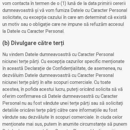
vom contacta în termen de o (1) lună de la data primirii cererii
dumneavoastră și vă vom furniza Datele cu Caracter Personal
solicitate, cu excepția cazului în care am determinat că există
un motiv sau o obligație care ne impune să refuzăm accesul
la Datele cu Caracter Personal.
(b) Divulgare către terți
Nu vindem Datele dumneavoastră cu Caracter Personal
niciunei terțe părți. Cu excepția cazurilor specific menționate
în această Declarație de Confidențialitate, de asemenea, nu
dezvăluim Datele dumneavoastră cu Caracter Personal
niciunei terțe părți în alte scopuri comerciale. Cu toate
acestea, în pofida acestui lucru, puteți oricând solicita să vă
oferim confirmarea că Datele dumneavoastră cu Caracter
Personal nu au fost vândute unei terțe părți sau să solicitați
detaliile oricărei terțe părți către care informațiile au fost
vândute sau dezvăluite în scopuri comerciale. în ciuda celor
menționate mai sus, putem în anumite circumstanțe să punem