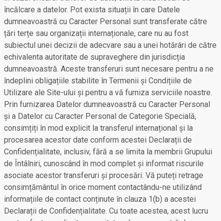
încălcare a datelor. Pot exista situații în care Datele
dumneavoastră cu Caracter Personal sunt transferate către
țări terțe sau organizații internaționale, care nu au fost
subiectul unei decizii de adecvare sau a unei hotărâri de către
echivalenta autoritate de supraveghere din jurisdicția
dumneavoastră. Aceste transferuri sunt necesare pentru a ne
îndeplini obligațiile stabilite în Termenii și Condițiile de
Utilizare ale Site-ului și pentru a vă furniza serviciile noastre.
Prin furnizarea Datelor dumneavoastră cu Caracter Personal
și a Datelor cu Caracter Personal de Categorie Specială,
consimțiți în mod explicit la transferul internațional și la
procesarea acestor date conform acestei Declarații de
Confidențialitate, inclusiv, fără a se limita la membrii Grupului
de Întâlniri, cunoscând în mod complet și informat riscurile
asociate acestor transferuri și procesări. Vă puteți retrage
consimțământul în orice moment contactându-ne utilizând
informațiile de contact conținute în clauza 1(b) a acestei
Declarații de Confidențialitate. Cu toate acestea, acest lucru