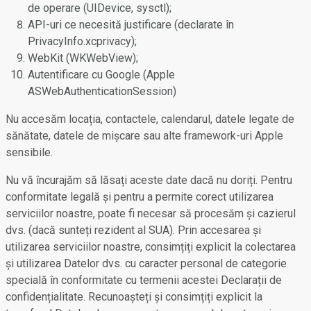
de operare (UIDevice, sysctl);
API-uri ce necesită justificare (declarate în
PrivacyInfo.xcprivacy);
WebKit (WKWebView);
Autentificare cu Google (Apple
ASWebAuthenticationSession)
Nu accesăm locația, contactele, calendarul, datele legate de
sănătate, datele de mișcare sau alte framework-uri Apple
sensibile.
Nu vă încurajăm să lăsați aceste date dacă nu doriți. Pentru
conformitate legală și pentru a permite corect utilizarea
serviciilor noastre, poate fi necesar să procesăm și cazierul
dvs. (dacă sunteți rezident al SUA). Prin accesarea și
utilizarea serviciilor noastre, consimțiți explicit la colectarea
și utilizarea Datelor dvs. cu caracter personal de categorie
specială în conformitate cu termenii acestei Declarații de
confidențialitate. Recunoașteți și consimțiți explicit la