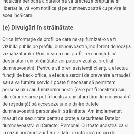
încălcare serioasă a datelor să vă afecteze drepturile și
libertățile, vă vom notifica și pe dumneavoastră cu privire la
acea încălcare.
(e) Divulgări în străinătate
Orice informație de profil pe care ne-ați furnizat-o va fi
vizibilă public pe profilul dumneavoastră, indiferent de locația
vizualizatorului. Prin crearea unui profil, recunoașteți că
destinatarii din străinătate vor putea vizualiza profilul
dumneavoastră. Pentru a vă oferi asistență clienți, a efectua
funcții de back-office, a efectua sarcini de prevenire a fraudei
sau a vă furniza servicii, poate fi necesar să permitem
personalului sau furnizorilor noștri (care pot fi localizați sau
ale căror resurse pot fi localizate în afara țării dumneavoastră
de reședință) să acceseze unele dintre datele
dumneavoastră personale în străinătate. Am implementat
măsuri de securitate pentru a proteja securitatea Datelor
dumneavoastră cu Caracter Personal. Cu toate acestea, ca și
în cazul oricărui transfer de date, există încă riscuri de