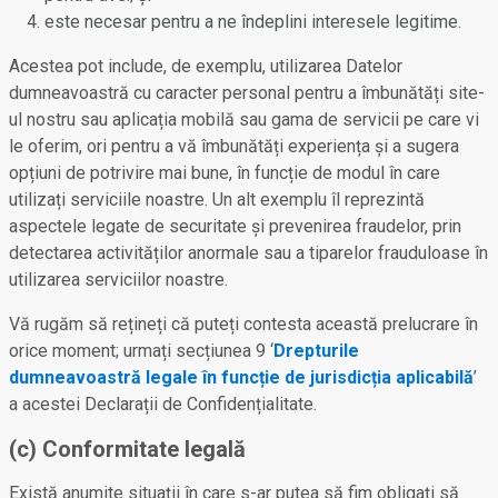
este necesar pentru a ne îndeplini interesele legitime.
Acestea pot include, de exemplu, utilizarea Datelor
dumneavoastră cu caracter personal pentru a îmbunătăți site-
ul nostru sau aplicația mobilă sau gama de servicii pe care vi
le oferim, ori pentru a vă îmbunătăți experiența și a sugera
opțiuni de potrivire mai bune, în funcție de modul în care
utilizați serviciile noastre. Un alt exemplu îl reprezintă
aspectele legate de securitate și prevenirea fraudelor, prin
detectarea activităților anormale sau a tiparelor frauduloase în
utilizarea serviciilor noastre.
Vă rugăm să rețineți că puteți contesta această prelucrare în
orice moment; urmați secțiunea 9 ‘
Drepturile
dumneavoastră legale în funcție de jurisdicția aplicabilă
’
a acestei Declarații de Confidențialitate.
(c) Conformitate legală
Există anumite situații în care s-ar putea să fim obligați să