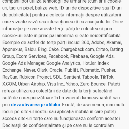
companii pot utiliza tehnologii de urmărire (cum ar fi cookie-
uri, tag-uri pixel, balize web, ID-uri de dispozitive sau ID-uri
de publicitate) pentru a colecta informații despre utilizatorii
care vizualizează sau interacționează cu anunțurile lor. Orice
informație pe care aceste terțe părți le colectează prin
cookie-uri este în principal anonimă și este neidentificabilă.
Exemple de astfel de terțe părți includ: 360, Adobe, Akamai,
Appnexus, Baidu, Bing, Cake, Chargeback.com, Criteo, Dating
Group, Ecom Services, Facebook, Firebase, Google Ads,
Google Ads Manager, Google Analytics, HotJar, Index
Exchange, Naver, Olark, Oracle, Publift, Pubmatic, Pusher,
RayGun, Rubicon Project, SDL, Sentient, Taboola, TikTok,
X.COM, Urban Airship, Visa Inc., Yahoo, Zero Bounce. Puteți
refuza utilizarea colectării de date de la terți selectând
setările corespunzătoare în browserul dumneavoastră sau
prin
dezactivarea profilului
. Există, de asemenea, mai multe
locuri pe site-ul nostru sau aplicația mobilă în care puteți
accesa site-uri terțe care nu funcționează conform acestei
Declarații de confidențialitate și pe care nu le controlăm.