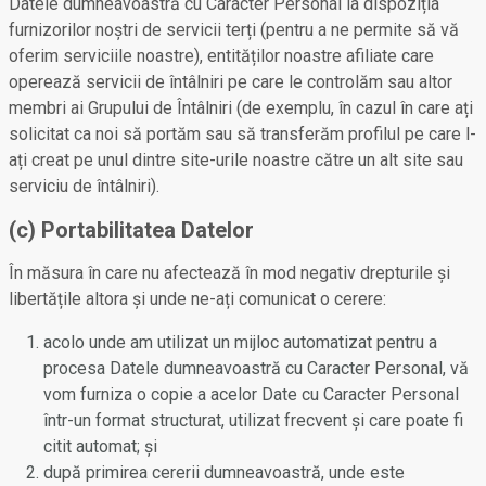
Datele dumneavoastră cu Caracter Personal la dispoziția
furnizorilor noștri de servicii terți (pentru a ne permite să vă
oferim serviciile noastre), entităților noastre afiliate care
operează servicii de întâlniri pe care le controlăm sau altor
membri ai Grupului de Întâlniri (de exemplu, în cazul în care ați
solicitat ca noi să portăm sau să transferăm profilul pe care l-
ați creat pe unul dintre site-urile noastre către un alt site sau
serviciu de întâlniri).
(c) Portabilitatea Datelor
În măsura în care nu afectează în mod negativ drepturile și
libertățile altora și unde ne-ați comunicat o cerere:
acolo unde am utilizat un mijloc automatizat pentru a
procesa Datele dumneavoastră cu Caracter Personal, vă
vom furniza o copie a acelor Date cu Caracter Personal
într-un format structurat, utilizat frecvent și care poate fi
citit automat; și
după primirea cererii dumneavoastră, unde este