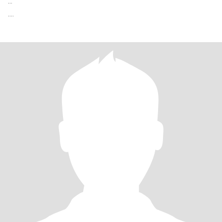
...
....