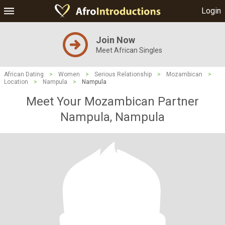
Login
Join Now
Meet African Singles
African Dating
>
Women
>
Serious Relationship
>
Mozambican
>
Location
>
Nampula
>
Nampula
Meet Your Mozambican Partner
Nampula, Nampula