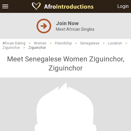
Login
Join Now
Meet African Singles
African Dating
>
Women
>
Friendship
>
Senegalese
>
Location
>
Ziguinchor
>
Ziguinchor
Meet Senegalese Women Ziguinchor,
Ziguinchor