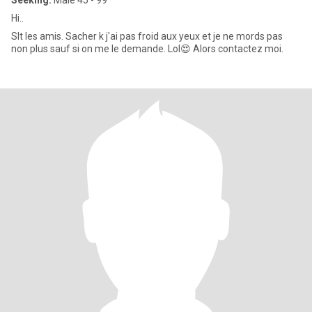
Seeking:
Male 45 - 99
Hi..
Slt les amis. Sacher k j'ai pas froid aux yeux et je ne mords pas
non plus sauf si on me le demande. Lol😍 Alors contactez moi.