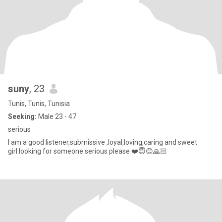
suny
, 23
Tunis, Tunis, Tunisia
Seeking:
Male 23 - 47
serious
I am a good listener,submissive ,loyal,loving,caring and sweet
girl.looking for someone serious please ❤️😇😊🙏🏻