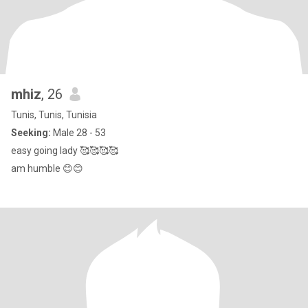
mhiz
, 26
Tunis, Tunis, Tunisia
Seeking:
Male 28 - 53
easy going lady 🥰🥰🥰🥰
am humble 😊😊